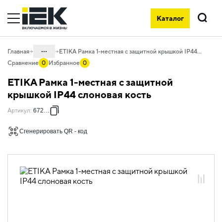
Каталог
Поиск
...
Главная
ETIKA Рамка 1-местная с защитной крышкой IP44 слоновая кость
Сравнение
0
Избранное
0
Каталог
ETIKA Рамка 1-местная с защитной
06. Изделия электроустановочные,
крышкой IP44 слоновая кость
удлинители и силовые разъемы
Артикул
:
672560
06.01 Электроустановочные изделия
Сгенерировать QR - код
06.01.13 Электроустановочные
изделия скрытого монтажа ETIKA
06.01.13.12 Рамки пластиковые ETIKA