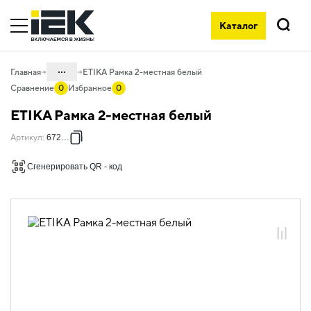
Каталог
Поиск
...
Главная
ETIKA Рамка 2-местная белый
Сравнение
0
Избранное
0
Каталог
ETIKA Рамка 2-местная белый
06. Изделия электроустановочные,
Артикул
:
672502
удлинители и силовые разъемы
06.01 Электроустановочные изделия
Сгенерировать QR - код
06.01.13 Электроустановочные
изделия скрытого монтажа ETIKA
06.01.13.12 Рамки пластиковые ETIKA