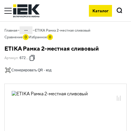
Каталог
Поиск
...
Главная
ETIKA Рамка 2-местная сливовый
Сравнение
0
Избранное
0
Каталог
ETIKA Рамка 2-местная сливовый
06. Изделия электроустановочные,
Артикул
:
672562
удлинители и силовые разъемы
06.01 Электроустановочные изделия
Сгенерировать QR - код
06.01.13 Электроустановочные
изделия скрытого монтажа ETIKA
06.01.13.12 Рамки пластиковые ETIKA