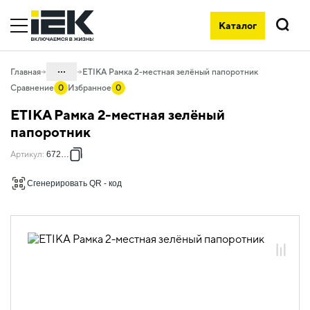
Каталог
Поиск
...
Главная
ETIKA Рамка 2-местная зелёный папоротник
Сравнение
0
Избранное
0
Каталог
ETIKA Рамка 2-местная зелёный
06. Изделия электроустановочные,
папоротник
удлинители и силовые разъемы
Артикул
:
672542
06.01 Электроустановочные изделия
Сгенерировать QR - код
06.01.13 Электроустановочные
изделия скрытого монтажа ETIKA
06.01.13.12 Рамки пластиковые ETIKA