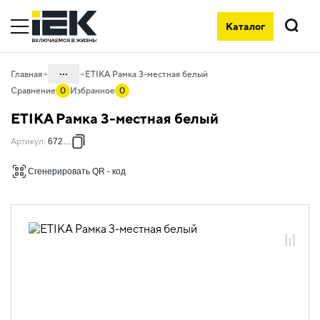
Каталог
Поиск
...
Главная
ETIKA Рамка 3-местная белый
Сравнение
0
Избранное
0
Каталог
ETIKA Рамка 3-местная белый
06. Изделия электроустановочные,
Артикул
:
672503
удлинители и силовые разъемы
06.01 Электроустановочные изделия
Сгенерировать QR - код
06.01.13 Электроустановочные
изделия скрытого монтажа ETIKA
06.01.13.12 Рамки пластиковые ETIKA