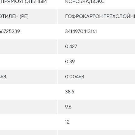
Т ПРЯМОУГОЛЬНЫЙ
КОРОБКА/БОКС
ТИЛЕН (PE)
ГОФРОКАРТОН ТРЕХСЛОЙН
66725239
3414970413161
0.427
0.39
468
0.00468
38.6
9.6
12