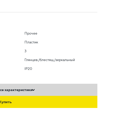
Прочее
Пластик
3
Глянцев./блестящ./зеркальный
IP20
се характеристики
Купить