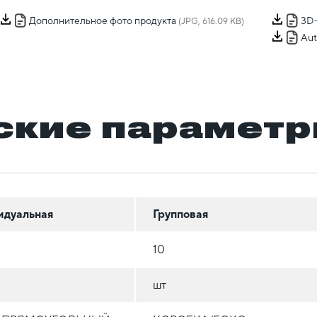
Дополнительное фото продукта
3D
(JPG, 616.09 KB)
Au
ские парамет
идуальная
Групповая
10
шт