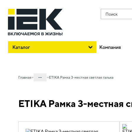
Поиск
Каталог
Компания
...
Главная
ETIKA Рамка 3-местная светлая галька
Каталог
ETIKA Рамка 3-местная с
06. Изделия электроустановочные,
удлинители и силовые разъемы
06.01 Электроустановочные изделия
06.01.13 Электроустановочные
изделия скрытого монтажа ETIKA