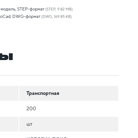
-модель, STEP-формат
(STEP, 9.82 MB)
toCad, DWG-формат
(DWG, 169.85 KB)
ры
Транспортная
200
шт