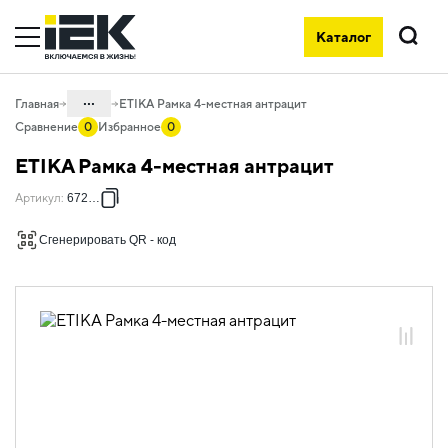
Каталог
Поиск
...
Главная
ETIKA Рамка 4-местная антрацит
Сравнение
0
Избранное
0
Каталог
ETIKA Рамка 4-местная антрацит
06. Изделия электроустановочные,
Артикул
:
672584
удлинители и силовые разъемы
06.01 Электроустановочные изделия
Сгенерировать QR - код
06.01.13 Электроустановочные
изделия скрытого монтажа ETIKA
06.01.13.12 Рамки пластиковые ETIKA