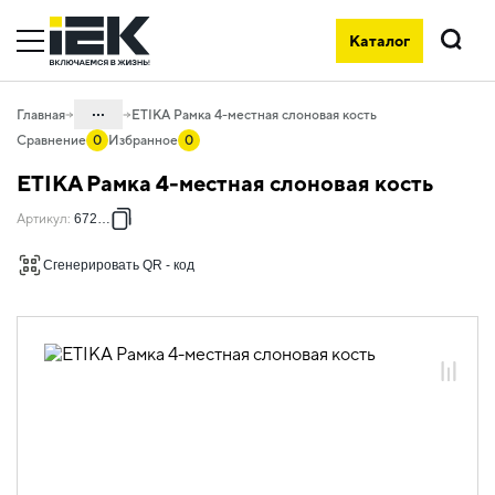
Каталог
Поиск
...
Главная
ETIKA Рамка 4-местная слоновая кость
Сравнение
0
Избранное
0
Каталог
ETIKA Рамка 4-местная слоновая кость
06. Изделия электроустановочные,
Артикул
:
672514
удлинители и силовые разъемы
06.01 Электроустановочные изделия
Сгенерировать QR - код
06.01.13 Электроустановочные
изделия скрытого монтажа ETIKA
06.01.13.12 Рамки пластиковые ETIKA