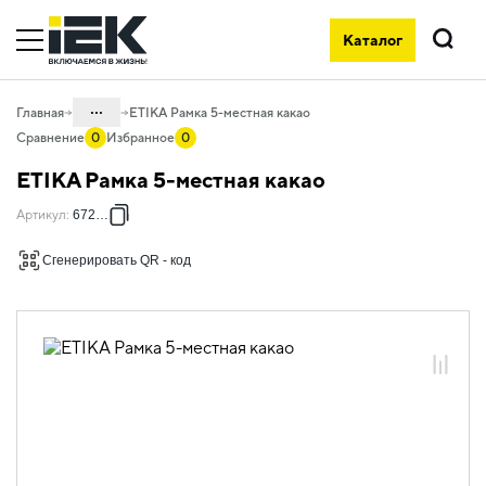
Каталог
Поиск
...
Главная
ETIKA Рамка 5-местная какао
Сравнение
0
Избранное
0
Каталог
ETIKA Рамка 5-местная какао
06. Изделия электроустановочные,
Артикул
:
672575
удлинители и силовые разъемы
06.01 Электроустановочные изделия
Сгенерировать QR - код
06.01.13 Электроустановочные
изделия скрытого монтажа ETIKA
06.01.13.12 Рамки пластиковые ETIKA