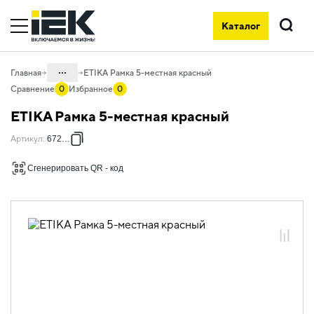
Каталог
Поиск
...
Главная
ETIKA Рамка 5-местная красный
Сравнение
0
Избранное
0
Каталог
ETIKA Рамка 5-местная красный
06. Изделия электроустановочные,
Артикул
:
672535
удлинители и силовые разъемы
06.01 Электроустановочные изделия
Сгенерировать QR - код
06.01.13 Электроустановочные
изделия скрытого монтажа ETIKA
06.01.13.12 Рамки пластиковые ETIKA