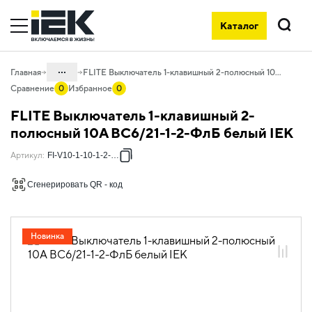
Каталог
Поиск
...
Главная
FLITE Выключатель 1-клавишный 2-полюсный 10А ВС6/21-1-2-ФлБ белый IEK
Сравнение
0
Избранное
0
Каталог
FLITE Выключатель 1-клавишный 2-
06. Изделия электроустановочные,
полюсный 10А ВС6/21-1-2-ФлБ белый IEK
удлинители и силовые разъемы
Артикул
:
FI-V10-1-10-1-2-K01
06.01 Электроустановочные изделия
Сгенерировать QR - код
06.01.04 Электроустановочные
изделия скрытого монтажа FLITE
06.01.04.01 ЭУИ FLITE белый
Новинка