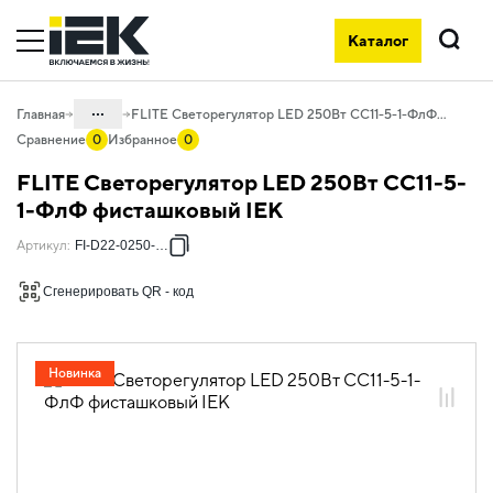
Каталог
Поиск
...
Главная
FLITE Светорегулятор LED 250Вт СС11-5-1-ФлФ фисташковый IEK
Сравнение
0
Избранное
0
Каталог
FLITE Светорегулятор LED 250Вт СС11-5-
06. Изделия электроустановочные,
1-ФлФ фисташковый IEK
удлинители и силовые разъемы
Артикул
:
FI-D22-0250-K93
06.01 Электроустановочные изделия
Сгенерировать QR - код
06.01.04 Электроустановочные
изделия скрытого монтажа FLITE
06.01.04.18 ЭУИ FLITE фисташковый
Новинка