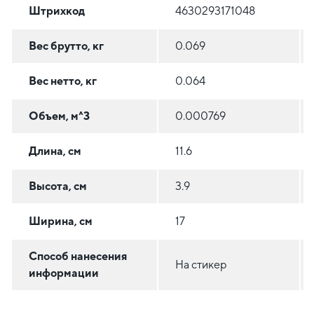
Штрихкод
4630293171048
Вес брутто, кг
0.069
Вес нетто, кг
0.064
Объем, м^3
0.000769
Длина, см
11.6
Высота, см
3.9
Ширина, см
17
Способ нанесения
На стикер
информации