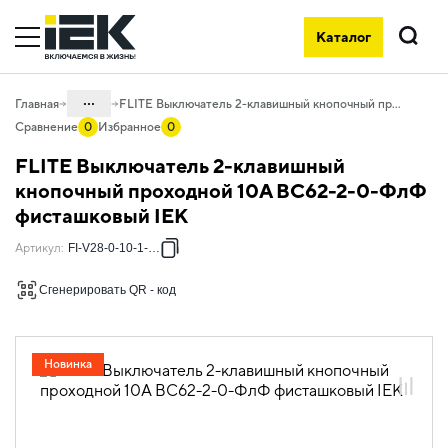
Каталог
Поиск
...
Главная
FLITE Выключатель 2-клавишный кнопочный проходной 10А ВС62-2-0-ФлФ фисташковый IEK
Сравнение
0
Избранное
0
Каталог
FLITE Выключатель 2-клавишный
06. Изделия электроустановочные,
кнопочный проходной 10А ВС62-2-0-ФлФ
удлинители и силовые разъемы
фисташковый IEK
06.01 Электроустановочные изделия
Артикул
:
FI-V28-0-10-1-K93
06.01.04 Электроустановочные
изделия скрытого монтажа FLITE
Сгенерировать QR - код
06.01.04.18 ЭУИ FLITE фисташковый
Новинка