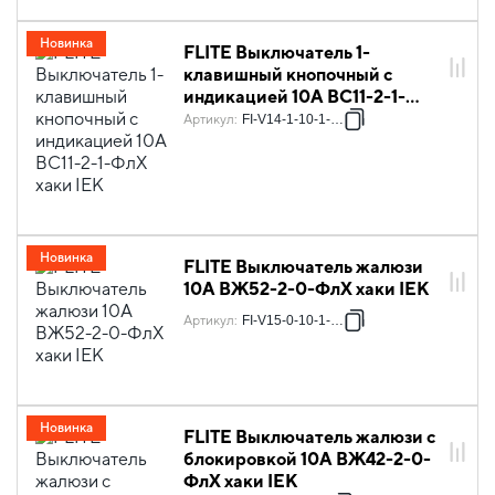
Новинка
FLITE Выключатель 1-
клавишный кнопочный с
индикацией 10А ВС11-2-1-
ФлХ хаки IEK
Артикул
:
FI-V14-1-10-1-K59
Новинка
FLITE Выключатель жалюзи
10А ВЖ52-2-0-ФлХ хаки IEK
Артикул
:
FI-V15-0-10-1-K59
Новинка
FLITE Выключатель жалюзи с
блокировкой 10А ВЖ42-2-0-
ФлХ хаки IEK