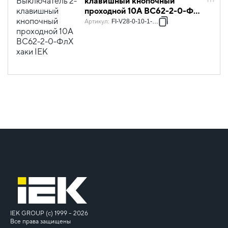
клавишный кнопочный
проходной 10А ВС62-2-0-ФлХ
хаки IEK
Артикул
:
FI-V28-0-10-1-K59
IEK GROUP (c) 1999 – 2026
Все права защищены