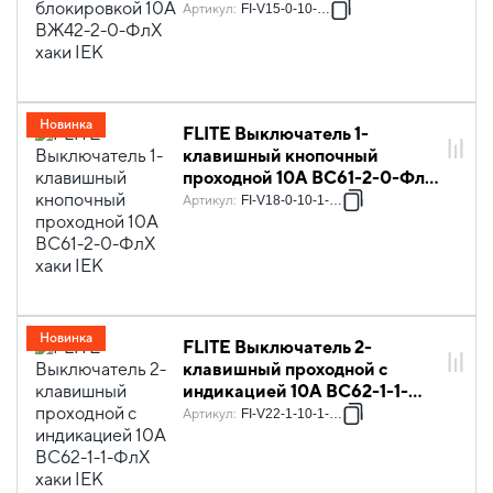
Артикул
:
FI-V15-0-10-K59
Новинка
FLITE Выключатель 1-
клавишный кнопочный
проходной 10А ВС61-2-0-ФлХ
хаки IEK
Артикул
:
FI-V18-0-10-1-K59
Новинка
FLITE Выключатель 2-
клавишный проходной с
индикацией 10А ВС62-1-1-
ФлХ хаки IEK
Артикул
:
FI-V22-1-10-1-K59