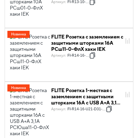
Артикул
:
FI-R13-10-K59
Новинка
FLITE Розетка с заземлением с
защитными шторками 16А
РСш11-0-ФлХ хаки IEK
Артикул
:
FI-R14-16-K59
Новинка
FLITE Розетка 1-местная с
заземлением с защитными
шторками 16А с USB A+A 3,1А
РСЮша11-0-ФлХ хаки IEK
Артикул
:
FI-R14-16-U21-D31-K59