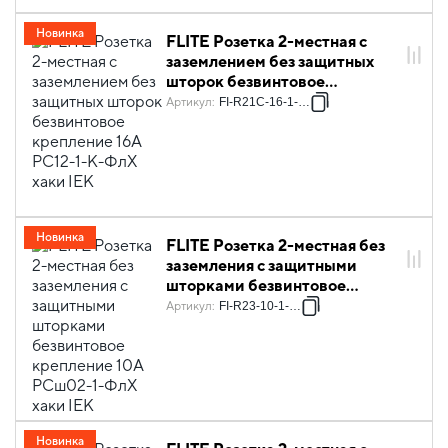
Новинка
FLITE Розетка 2-местная с
заземлением без защитных
шторок безвинтовое
крепление 16А РС12-1-К-ФлХ
Артикул
:
FI-R21C-16-1-K59
хаки IEK
Новинка
FLITE Розетка 2-местная без
заземления с защитными
шторками безвинтовое
крепление 10А РСш02-1-ФлХ
Артикул
:
FI-R23-10-1-K59
хаки IEK
Новинка