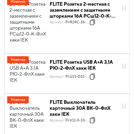
Новинка
FLITE Розетка 2-местная с
заземлением с защитными
шторками 16А РСш12-0-К-
ФлХ хаки IEK
Артикул
:
FI-R24C-16-K59
Новинка
FLITE Розетка USB A+A 3,1А
РЮ-2-ФлХ хаки IEK
Артикул
:
FI-U21-D31-K59
Новинка
FLITE Выключатель
карточный 30А ВК-0-ФлХ
хаки IEK
Артикул
:
FI-V11-0-10-K59