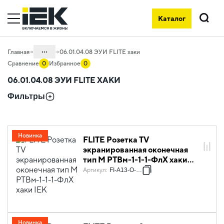
Каталог
Поиск
...
Главная
06.01.04.08 ЭУИ FLITE хаки
Сравнение
0
Избранное
0
Каталог
06.01.04.08 ЭУИ FLITE ХАКИ
06. Изделия электроустановочные,
Фильтры
удлинители и силовые разъемы
06.01 Электроустановочные изделия
06.01.04 Электроустановочные
Новинка
FLITE Розетка TV
изделия скрытого монтажа FLITE
экранированная оконечная
тип M РТВм-1-1-1-ФлХ хаки
IEK
Артикул
:
FI-A13-O-K59
Новинка