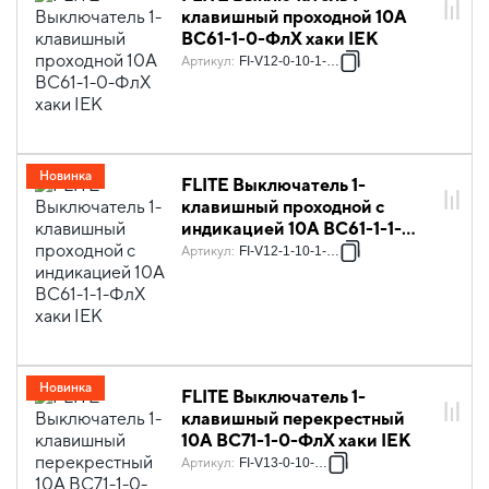
клавишный проходной 10А
ВС61-1-0-ФлХ хаки IEK
Артикул
:
FI-V12-0-10-1-K59
Новинка
FLITE Выключатель 1-
клавишный проходной с
индикацией 10А ВС61-1-1-
ФлХ хаки IEK
Артикул
:
FI-V12-1-10-1-K59
Новинка
FLITE Выключатель 1-
клавишный перекрестный
10А ВС71-1-0-ФлХ хаки IEK
Артикул
:
FI-V13-0-10-K59