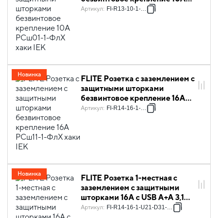
РСш01-1-ФлХ хаки IEK
Артикул
:
FI-R13-10-1-K59
Новинка
FLITE Розетка с заземлением с
защитными шторками
безвинтовое крепление 16А
РСш11-1-ФлХ хаки IEK
Артикул
:
FI-R14-16-1-K59
Новинка
FLITE Розетка 1-местная с
заземлением с защитными
шторками 16А с USB A+A 3,1А
безвинтовое крепление
Артикул
:
FI-R14-16-1-U21-D31-K59
РСЮша11-1-ФлХ хаки IEK