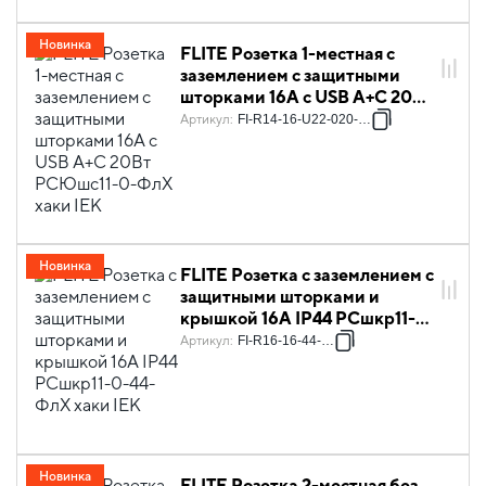
Новинка
FLITE Розетка 1-местная с
заземлением с защитными
шторками 16А с USB A+C 20Вт
РСЮшс11-0-ФлХ хаки IEK
Артикул
:
FI-R14-16-U22-020-K59
Новинка
FLITE Розетка с заземлением с
защитными шторками и
крышкой 16А IP44 РСшкр11-
0-44-ФлХ хаки IEK
Артикул
:
FI-R16-16-44-K59
Новинка
FLITE Розетка 2-местная без