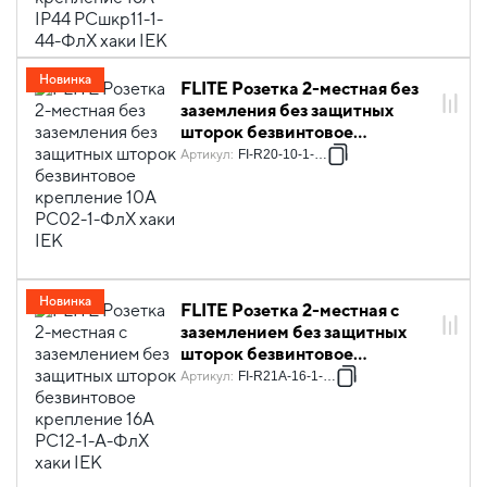
Новинка
FLITE Розетка 2-местная без
заземления без защитных
шторок безвинтовое
крепление 10А РС02-1-ФлХ
Артикул
:
FI-R20-10-1-K59
хаки IEK
Новинка
FLITE Розетка 2-местная с
заземлением без защитных
шторок безвинтовое
крепление 16А РС12-1-А-ФлХ
Артикул
:
FI-R21A-16-1-K59
хаки IEK