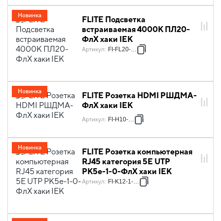
Новинка
FLITE Подсветка
встраиваемая 4000К ПЛ20-
ФлХ хаки IEK
Артикул
:
FI-FL20-K59
Новинка
FLITE Розетка HDMI РШДМА-
ФлХ хаки IEK
Артикул
:
FI-H10-K59
Новинка
FLITE Розетка компьютерная
RJ45 категория 5Е UTP
РК5е-1-0-ФлХ хаки IEK
Артикул
:
FI-K12-1-K59