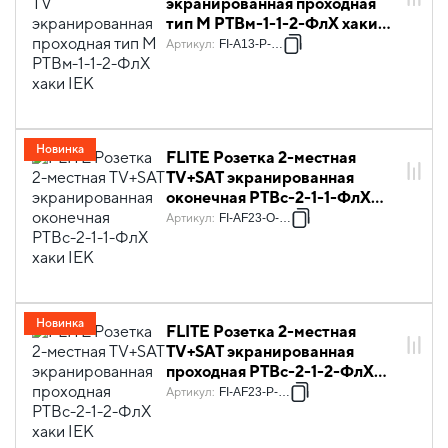
экранированная проходная
тип M РТВм-1-1-2-ФлХ хаки
IEK
Артикул
:
FI-A13-P-K59
Новинка
FLITE Розетка 2-местная
TV+SAT экранированная
оконечная РТВс-2-1-1-ФлХ
хаки IEK
Артикул
:
FI-AF23-O-K59
Новинка
FLITE Розетка 2-местная
TV+SAT экранированная
проходная РТВс-2-1-2-ФлХ
хаки IEK
Артикул
:
FI-AF23-P-K59