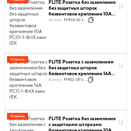
FLITE Розетка без заземления
без защитных шторок
безвинтовое крепление 10А
РС01-1-ФлХ хаки IEK
Артикул
:
FI-R10-10-1-K59
Новинка
FLITE Розетка с заземлением
без защитных шторок
безвинтовое крепление 16А
РС11-1-ФлХ хаки IEK
Артикул
:
FI-R11-16-1-K59
Новинка
FLITE Розетка без заземления
с защитными шторками
безвинтовое крепление 10А