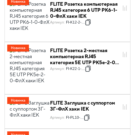
Новинка
FLITE Розетка компьютерная
RJ45 категория 6 UTP РК6-1-
0-ФлХ хаки IEK
Артикул
:
FI-K12-2-K59
Новинка
FLITE Розетка 2-местная
компьютерная RJ45
категория 5Е UTP РК5е-2-0-
ФлХ хаки IEK
Артикул
:
FI-K22-1-K59
Новинка
FLITE Заглушка с суппортом
ЗГ-ФлХ хаки IEK
Артикул
:
FI-PL10-K59
Новинка