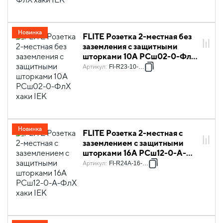
Новинка
FLITE Розетка 2-местная без
заземления с защитными
шторками 10А РСш02-0-ФлХ
хаки IEK
Артикул
:
FI-R23-10-K59
Новинка
FLITE Розетка 2-местная с
заземлением с защитными
шторками 16А РСш12-0-А-
ФлХ хаки IEK
Артикул
:
FI-R24A-16-K59