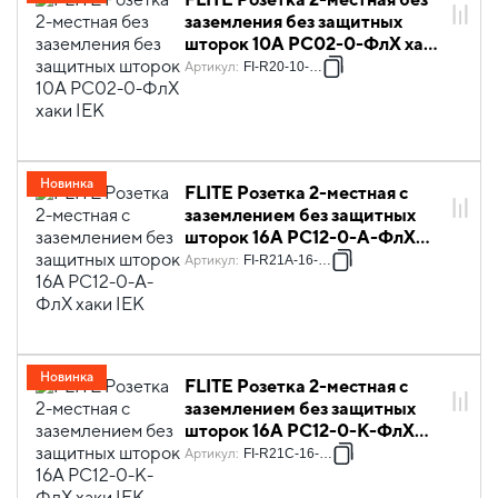
заземления без защитных
шторок 10А РС02-0-ФлХ хаки
IEK
Артикул
:
FI-R20-10-K59
Новинка
FLITE Розетка 2-местная с
заземлением без защитных
шторок 16А РС12-0-А-ФлХ
хаки IEK
Артикул
:
FI-R21A-16-K59
Новинка
FLITE Розетка 2-местная с
заземлением без защитных
шторок 16А РС12-0-К-ФлХ
хаки IEK
Артикул
:
FI-R21C-16-K59