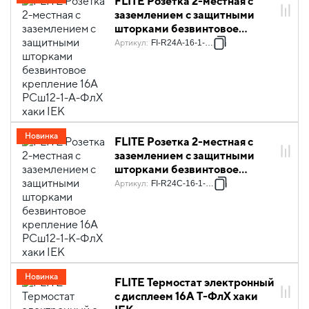
FLITE Розетка 2-местная с
заземлением с защитными
шторками безвинтовое
крепление 16А РСш12-1-А-
Артикул
:
FI-R24A-16-1-K59
ФлХ хаки IEK
Новинка
FLITE Розетка 2-местная с
заземлением с защитными
шторками безвинтовое
крепление 16А РСш12-1-К-
Артикул
:
FI-R24C-16-1-K59
ФлХ хаки IEK
Новинка
FLITE Термостат электронный
с дисплеем 16А Т-ФлХ хаки