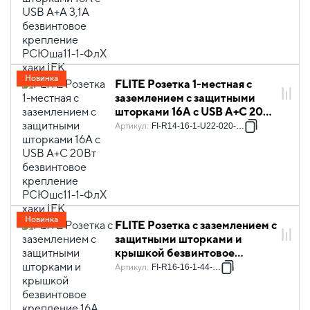
Новинка
FLITE Розетка 1-местная с
заземлением с защитными
шторками 16А с USB A+C 20Вт
безвинтовое крепление
Артикул
:
FI-R14-16-1-U22-020-K59
РСЮшс11-1-ФлХ хаки IEK
Новинка
FLITE Розетка с заземлением с
защитными шторками и
крышкой безвинтовое
крепление 16А IP44 РСшкр11-
Артикул
:
FI-R16-16-1-44-K59
1-44-ФлХ хаки IEK