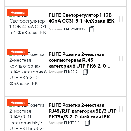
Новинка
FLITE Светорегулятор 1-10В
40мА СС31-5-1-ФлХ хаки IEK
Артикул
:
FI-D24-0200-K59
Новинка
FLITE Розетка 2-местная
компьютерная RJ45
категория 6 UTP РК6-2-0-
ФлХ хаки IEK
Артикул
:
FI-K22-2-K59
Новинка
FLITE Розетка 2-местная
RJ45/RJ11 категория 5Е/3 UTP
РКТ5е/3-2-0-ФлХ хаки IEK
Артикул
:
FI-KT22-1-K59