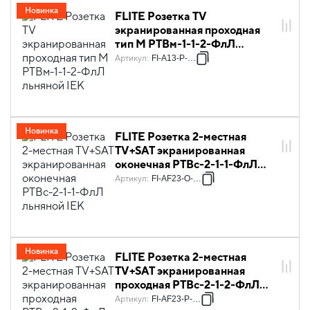
Новинка
FLITE Розетка TV
экранированная проходная
тип M РТВм-1-1-2-ФлЛ
льняной IEK
Артикул
:
FI-A13-P-K88
Новинка
FLITE Розетка 2-местная
TV+SAT экранированная
оконечная РТВс-2-1-1-ФлЛ
льняной IEK
Артикул
:
FI-AF23-O-K88
Новинка
FLITE Розетка 2-местная
TV+SAT экранированная
проходная РТВс-2-1-2-ФлЛ
льняной IEK
Артикул
:
FI-AF23-P-K88