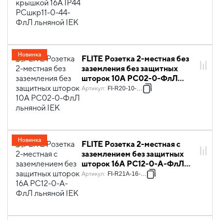
Новинка
FLITE Розетка 2-местная без
заземления без защитных
шторок 10А РС02-0-ФлЛ
льняной IEK
Артикул
:
FI-R20-10-K88
Новинка
FLITE Розетка 2-местная с
заземлением без защитных
шторок 16А РС12-0-А-ФлЛ
льняной IEK
Артикул
:
FI-R21A-16-K88