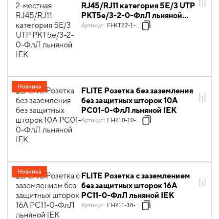
RJ45/RJ11 категория 5Е/3 UTP
РКТ5е/3-2-0-ФлЛ льняной
IEK
Артикул
:
FI-KT22-1-K88
Новинка
FLITE Розетка без заземления
без защитных шторок 10А
РС01-0-ФлЛ льняной IEK
Артикул
:
FI-R10-10-K88
Новинка
FLITE Розетка с заземлением
без защитных шторок 16А
РС11-0-ФлЛ льняной IEK
Артикул
:
FI-R11-16-K88