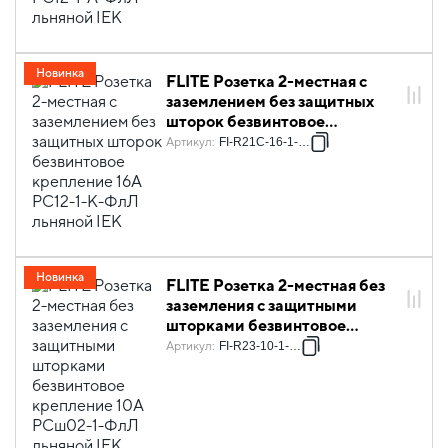
Новинка
FLITE Розетка 2-местная с
заземлением без защитных
шторок безвинтовое
крепление 16А РС12-1-К-ФлЛ
Артикул
:
FI-R21C-16-1-K88
льняной IEK
Новинка
FLITE Розетка 2-местная без
заземления с защитными
шторками безвинтовое
крепление 10А РСш02-1-ФлЛ
Артикул
:
FI-R23-10-1-K88
льняной IEK