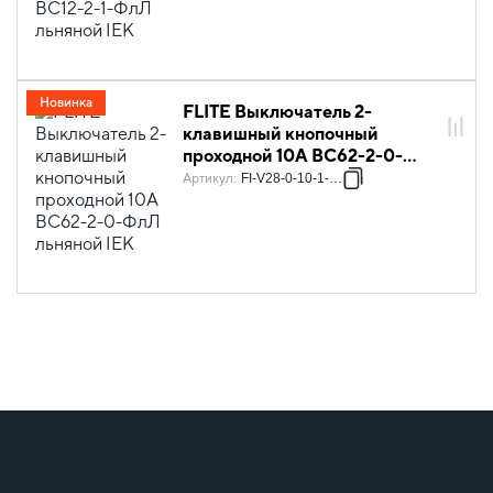
Новинка
FLITE Выключатель 2-
клавишный кнопочный
проходной 10А ВС62-2-0-
ФлЛ льняной IEK
Артикул
:
FI-V28-0-10-1-K88