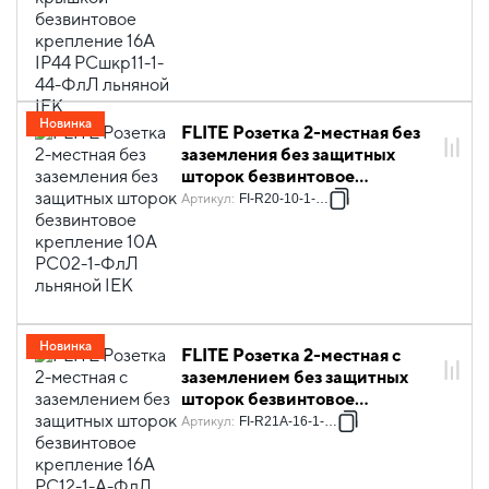
Новинка
FLITE Розетка 2-местная без
заземления без защитных
шторок безвинтовое
крепление 10А РС02-1-ФлЛ
Артикул
:
FI-R20-10-1-K88
льняной IEK
Новинка
FLITE Розетка 2-местная с
заземлением без защитных
шторок безвинтовое
крепление 16А РС12-1-А-ФлЛ
Артикул
:
FI-R21A-16-1-K88
льняной IEK