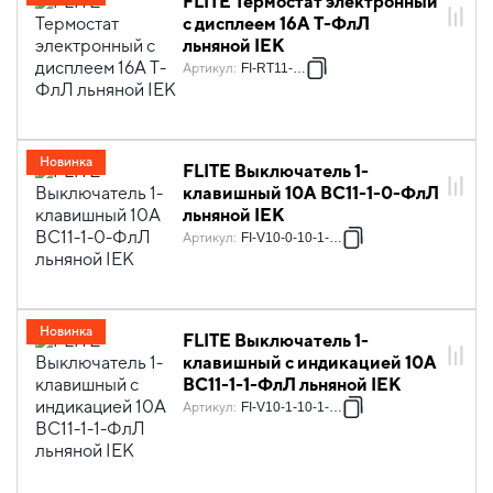
FLITE Термостат электронный
с дисплеем 16А Т-ФлЛ
льняной IEK
Артикул
:
FI-RT11-K88
Новинка
FLITE Выключатель 1-
клавишный 10А ВС11-1-0-ФлЛ
льняной IEK
Артикул
:
FI-V10-0-10-1-K88
Новинка
FLITE Выключатель 1-
клавишный с индикацией 10А
ВС11-1-1-ФлЛ льняной IEK
Артикул
:
FI-V10-1-10-1-K88