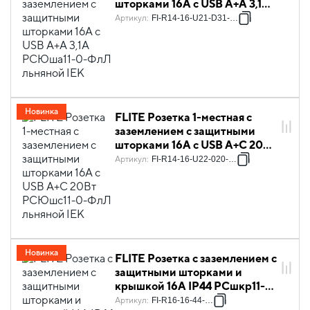
шторками 16А с USB A+A 3,1А
РСЮша11-0-ФлЛ льняной IEK
Артикул
:
FI-R14-16-U21-D31-K88
Новинка
FLITE Розетка 1-местная с
заземлением с защитными
шторками 16А с USB A+C 20Вт
РСЮшс11-0-ФлЛ льняной IEK
Артикул
:
FI-R14-16-U22-020-K88
Новинка
FLITE Розетка с заземлением с
защитными шторками и
крышкой 16А IP44 РСшкр11-
0-44-ФлЛ льняной IEK
Артикул
:
FI-R16-16-44-K88