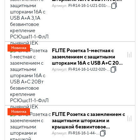
безвинтовое крепление
Артикул
:
FI-R14-16-1-U21-D31-K88
РСЮша11-1-ФлЛ льняной IEK
Новинка
FLITE Розетка 1-местная с
заземлением с защитными
шторками 16А с USB A+C 20Вт
безвинтовое крепление
Артикул
:
FI-R14-16-1-U22-020-K88
РСЮшс11-1-ФлЛ льняной IEK
Новинка
FLITE Розетка с заземлением с
защитными шторками и
крышкой безвинтовое
крепление 16А IP44 РСшкр11-
Артикул
:
FI-R16-16-1-44-K88
1-44-ФлЛ льняной IEK