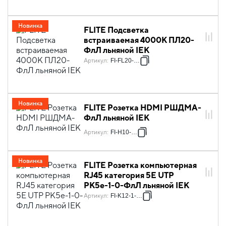
Новинка
FLITE Подсветка
встраиваемая 4000К ПЛ20-
ФлЛ льняной IEK
Артикул
:
FI-FL20-K88
Новинка
FLITE Розетка HDMI РШДМА-
ФлЛ льняной IEK
Артикул
:
FI-H10-K88
Новинка
FLITE Розетка компьютерная
RJ45 категория 5Е UTP
РК5е-1-0-ФлЛ льняной IEK
Артикул
:
FI-K12-1-K88