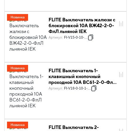
Новинка
FLITE Выключатель жалюзи с
блокировкой 10А ВЖ42-2-0-
ФлЛ льняной IEK
Артикул
:
FI-V15-0-10-K88
Новинка
FLITE Выключатель 1-
клавишный кнопочный
проходной 10А ВС61-2-0-ФлЛ
льняной IEK
Артикул
:
FI-V18-0-10-1-K88
Новинка
FLITE Выключатель 2-