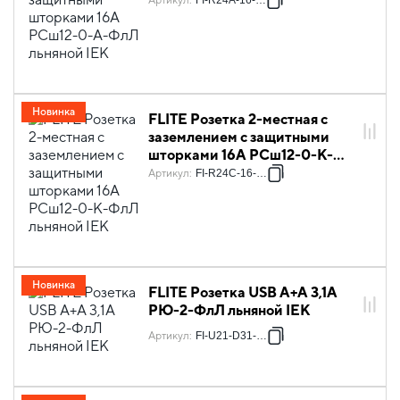
Артикул
:
FI-R24A-16-K88
Новинка
FLITE Розетка 2-местная с
заземлением с защитными
шторками 16А РСш12-0-К-
ФлЛ льняной IEK
Артикул
:
FI-R24C-16-K88
Новинка
FLITE Розетка USB A+A 3,1А
РЮ-2-ФлЛ льняной IEK
Артикул
:
FI-U21-D31-K88