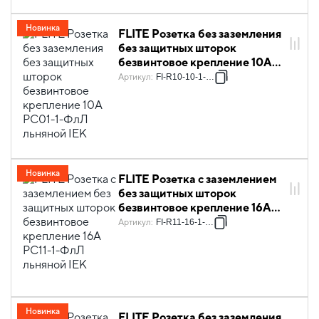
Новинка
FLITE Розетка без заземления
без защитных шторок
безвинтовое крепление 10А
РС01-1-ФлЛ льняной IEK
Артикул
:
FI-R10-10-1-K88
Новинка
FLITE Розетка с заземлением
без защитных шторок
безвинтовое крепление 16А
РС11-1-ФлЛ льняной IEK
Артикул
:
FI-R11-16-1-K88
Новинка
FLITE Розетка без заземления