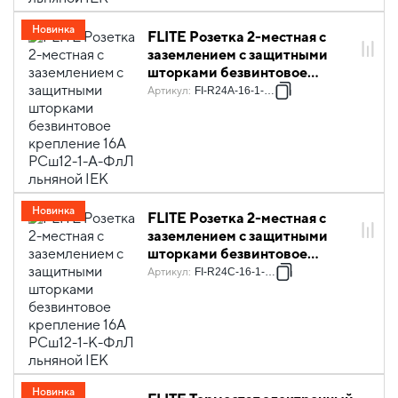
Новинка
FLITE Розетка 2-местная с
заземлением с защитными
шторками безвинтовое
крепление 16А РСш12-1-А-
Артикул
:
FI-R24A-16-1-K88
ФлЛ льняной IEK
Новинка
FLITE Розетка 2-местная с
заземлением с защитными
шторками безвинтовое
крепление 16А РСш12-1-К-
Артикул
:
FI-R24C-16-1-K88
ФлЛ льняной IEK
Новинка