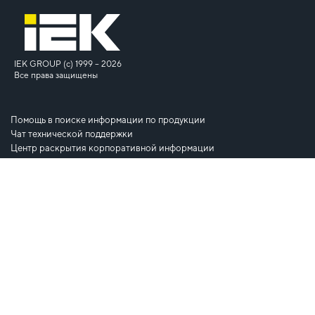
IEK GROUP (c) 1999 – 2026
Все права защищены
Помощь в поиске информации по продукции
Чат технической поддержки
Центр раскрытия корпоративной информации
Часто задаваемые вопросы
Политика обработки персональных данных
Россия, 119620, Москва, Киевское шоссе, 22-й километр,
6А, стр. 1,
Бизнес-центр Comcity B1
+7 (495) 542 22 22
+7 (495) 542 22 27
info@iek.ru