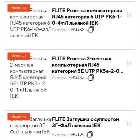
Новинка
FLITE Розетка компьютерная
RJ45 категория 6 UTP РК6-1-
0-ФлЛ льняной IEK
Артикул
:
FI-K12-2-K88
Новинка
FLITE Розетка 2-местная
компьютерная RJ45
категория 5Е UTP РК5е-2-0-
ФлЛ льняной IEK
Артикул
:
FI-K22-1-K88
Новинка
FLITE Заглушка с суппортом
ЗГ-ФлЛ льняной IEK
Артикул
:
FI-PL10-K88