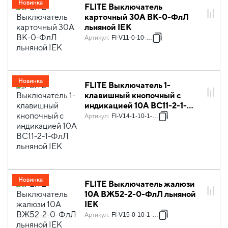
Новинка
FLITE Выключатель
карточный 30А ВК-0-ФлЛ
льняной IEK
Артикул
:
FI-V11-0-10-K88
Новинка
FLITE Выключатель 1-
клавишный кнопочный с
индикацией 10А ВС11-2-1-
ФлЛ льняной IEK
Артикул
:
FI-V14-1-10-1-K88
Новинка
FLITE Выключатель жалюзи
10А ВЖ52-2-0-ФлЛ льняной
IEK
Артикул
:
FI-V15-0-10-1-K88