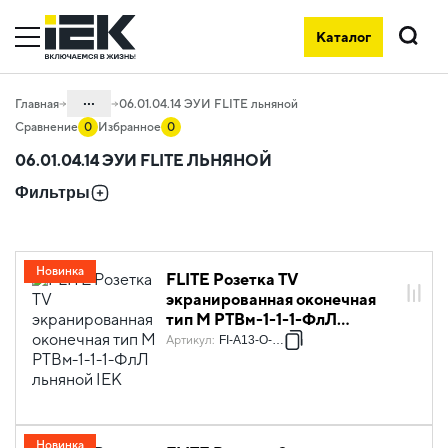
Каталог
Поиск
...
Главная
06.01.04.14 ЭУИ FLITE льняной
Сравнение
0
Избранное
0
Каталог
06.01.04.14 ЭУИ FLITE ЛЬНЯНОЙ
06. Изделия электроустановочные,
Фильтры
удлинители и силовые разъемы
06.01 Электроустановочные изделия
06.01.04 Электроустановочные
Новинка
FLITE Розетка TV
изделия скрытого монтажа FLITE
экранированная оконечная
тип M РТВм-1-1-1-ФлЛ
льняной IEK
Артикул
:
FI-A13-O-K88
Новинка