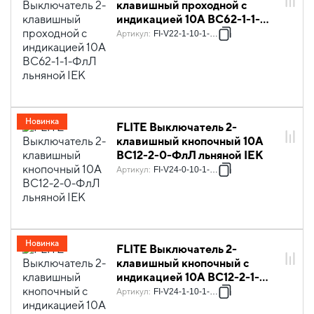
клавишный проходной с
индикацией 10А ВС62-1-1-
ФлЛ льняной IEK
Артикул
:
FI-V22-1-10-1-K88
Новинка
FLITE Выключатель 2-
клавишный кнопочный 10А
ВС12-2-0-ФлЛ льняной IEK
Артикул
:
FI-V24-0-10-1-K88
Новинка
FLITE Выключатель 2-
клавишный кнопочный с
индикацией 10А ВС12-2-1-
ФлЛ льняной IEK
Артикул
:
FI-V24-1-10-1-K88