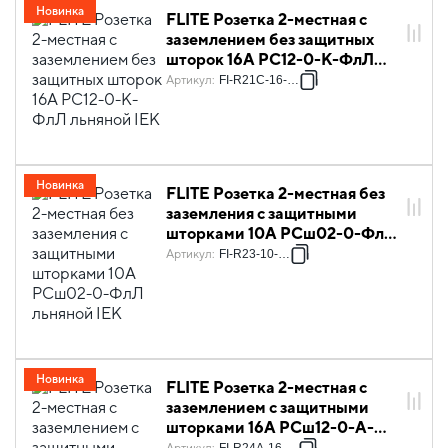
Новинка
FLITE Розетка 2-местная с
заземлением без защитных
шторок 16А РС12-0-К-ФлЛ
льняной IEK
Артикул
:
FI-R21C-16-K88
Новинка
FLITE Розетка 2-местная без
заземления с защитными
шторками 10А РСш02-0-ФлЛ
льняной IEK
Артикул
:
FI-R23-10-K88
Новинка
FLITE Розетка 2-местная с
заземлением с защитными
шторками 16А РСш12-0-А-
ФлЛ льняной IEK