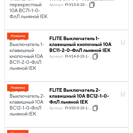
IEK
Артикул
:
FI-V13-0-10-K88
Новинка
FLITE Выключатель 1-
клавишный кнопочный 10А
ВС11-2-0-ФлЛ льняной IEK
Артикул
:
FI-V14-0-10-1-K88
Новинка
FLITE Выключатель 2-
клавишный 10А ВС12-1-0-
ФлЛ льняной IEK
Артикул
:
FI-V20-0-10-1-K88