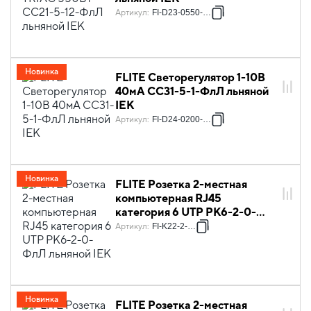
Артикул
:
FI-D23-0550-K88
Новинка
FLITE Светорегулятор 1-10В
40мА СС31-5-1-ФлЛ льняной
IEK
Артикул
:
FI-D24-0200-K88
Новинка
FLITE Розетка 2-местная
компьютерная RJ45
категория 6 UTP РК6-2-0-
ФлЛ льняной IEK
Артикул
:
FI-K22-2-K88
Новинка
FLITE Розетка 2-местная