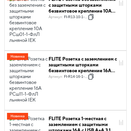
с защитными шторками
безвинтовое крепление 10А
РСш01-1-ФлЛ льняной IEK
Артикул
:
FI-R13-10-1-K88
Новинка
FLITE Розетка с заземлением с
защитными шторками
безвинтовое крепление 16А
РСш11-1-ФлЛ льняной IEK
Артикул
:
FI-R14-16-1-K88
Новинка
FLITE Розетка 1-местная с
заземлением с защитными
шторками 16А с USB A+A 3,1А