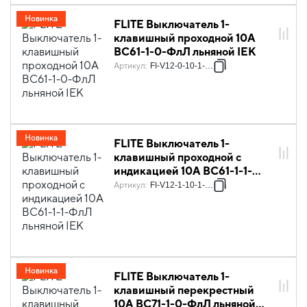
Новинка
FLITE Выключатель 1-
клавишный проходной 10А
ВС61-1-0-ФлЛ льняной IEK
Артикул
:
FI-V12-0-10-1-K88
Новинка
FLITE Выключатель 1-
клавишный проходной с
индикацией 10А ВС61-1-1-
ФлЛ льняной IEK
Артикул
:
FI-V12-1-10-1-K88
Новинка
FLITE Выключатель 1-
клавишный перекрестный
10А ВС71-1-0-ФлЛ льняной