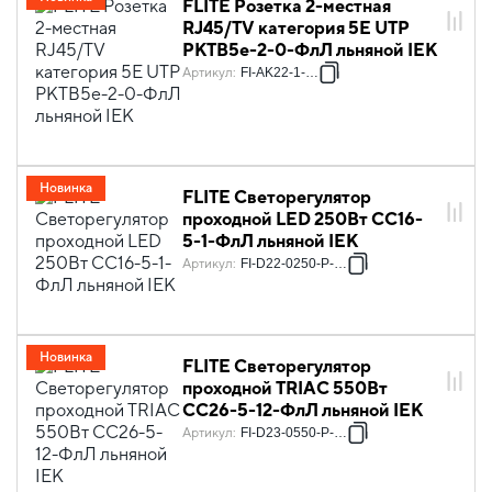
FLITE Розетка 2-местная
RJ45/TV категория 5Е UTP
РКТВ5е-2-0-ФлЛ льняной IEK
Артикул
:
FI-AK22-1-K88
Новинка
FLITE Светорегулятор
проходной LED 250Вт СС16-
5-1-ФлЛ льняной IEK
Артикул
:
FI-D22-0250-P-K88
Новинка
FLITE Светорегулятор
проходной TRIAC 550Вт
СС26-5-12-ФлЛ льняной IEK
Артикул
:
FI-D23-0550-P-K88