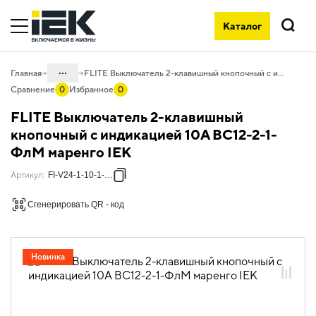
Каталог
Поиск
...
Главная
FLITE Выключатель 2-клавишный кнопочный с индикацией 10А ВС12-2-1-ФлМ маренго IEK
Сравнение
0
Избранное
0
Каталог
FLITE Выключатель 2-клавишный
06. Изделия электроустановочные,
кнопочный с индикацией 10А ВС12-2-1-
удлинители и силовые разъемы
ФлМ маренго IEK
06.01 Электроустановочные изделия
Артикул
:
FI-V24-1-10-1-K35
06.01.04 Электроустановочные
изделия скрытого монтажа FLITE
Сгенерировать QR - код
06.01.04.09 ЭУИ FLITE маренго
Новинка