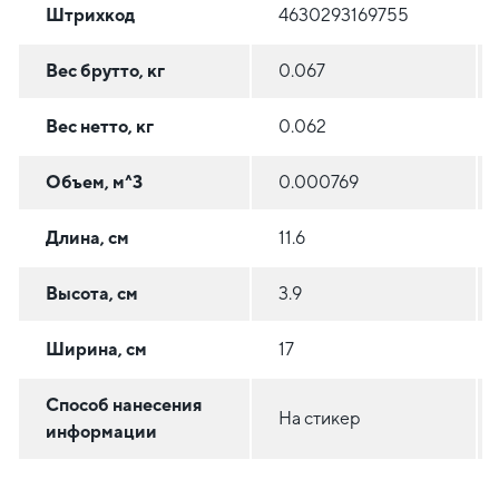
Штрихкод
4630293169755
Вес брутто, кг
0.067
Вес нетто, кг
0.062
Объем, м^3
0.000769
Длина, см
11.6
Высота, см
3.9
Ширина, см
17
Способ нанесения
На стикер
информации