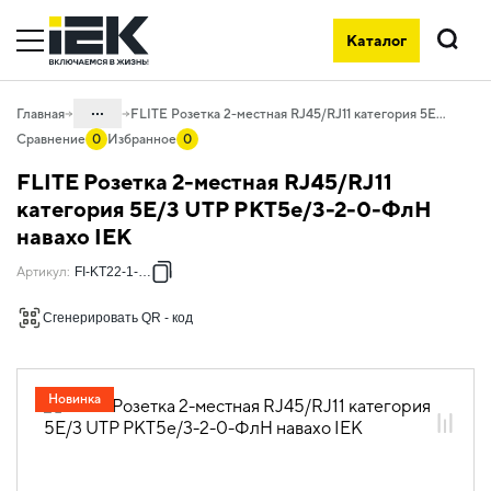
Каталог
Поиск
...
Главная
FLITE Розетка 2-местная RJ45/RJ11 категория 5Е/3 UTP РКТ5е/3-2-0-ФлН навахо IEK
Сравнение
0
Избранное
0
Каталог
FLITE Розетка 2-местная RJ45/RJ11
06. Изделия электроустановочные,
категория 5Е/3 UTP РКТ5е/3-2-0-ФлН
удлинители и силовые разъемы
навахо IEK
06.01 Электроустановочные изделия
Артикул
:
FI-KT22-1-K87
06.01.04 Электроустановочные
изделия скрытого монтажа FLITE
Сгенерировать QR - код
06.01.04.13 ЭУИ FLITE навахо
Новинка