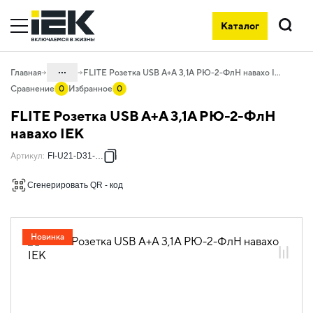
Каталог
Поиск
...
Главная
FLITE Розетка USB A+A 3,1А РЮ-2-ФлН навахо IEK
Сравнение
0
Избранное
0
Каталог
FLITE Розетка USB A+A 3,1А РЮ-2-ФлН
06. Изделия электроустановочные,
навахо IEK
удлинители и силовые разъемы
Артикул
:
FI-U21-D31-K87
06.01 Электроустановочные изделия
Сгенерировать QR - код
06.01.04 Электроустановочные
изделия скрытого монтажа FLITE
06.01.04.13 ЭУИ FLITE навахо
Новинка