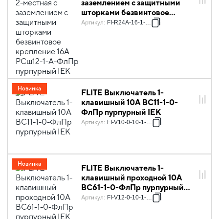
заземлением с защитными
шторками безвинтовое
крепление 16А РСш12-1-А-
Артикул
:
FI-R24A-16-1-K99
ФлПр пурпурный IEK
Новинка
FLITE Выключатель 1-
клавишный 10А ВС11-1-0-
ФлПр пурпурный IEK
Артикул
:
FI-V10-0-10-1-K99
Новинка
FLITE Выключатель 1-
клавишный проходной 10А
ВС61-1-0-ФлПр пурпурный
IEK
Артикул
:
FI-V12-0-10-1-K99