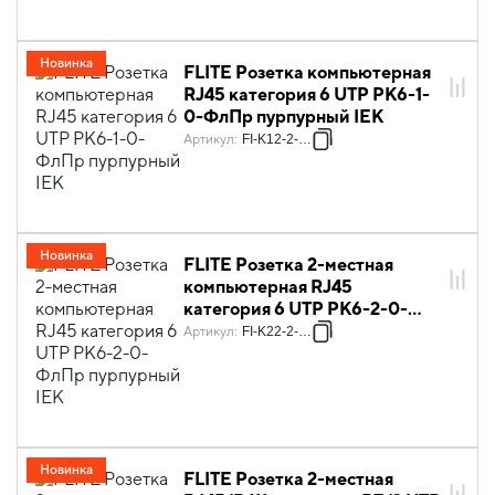
Новинка
FLITE Розетка компьютерная
RJ45 категория 6 UTP РК6-1-
0-ФлПр пурпурный IEK
Артикул
:
FI-K12-2-K99
Новинка
FLITE Розетка 2-местная
компьютерная RJ45
категория 6 UTP РК6-2-0-
ФлПр пурпурный IEK
Артикул
:
FI-K22-2-K99
Новинка
FLITE Розетка 2-местная