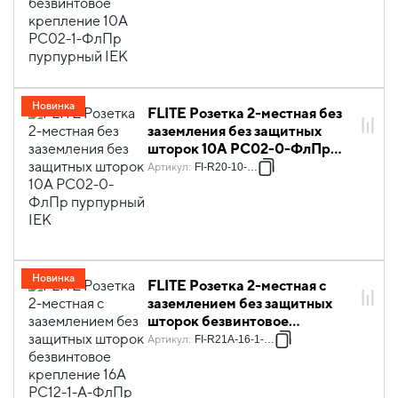
пурпурный IEK
Новинка
FLITE Розетка 2-местная без
заземления без защитных
шторок 10А РС02-0-ФлПр
пурпурный IEK
Артикул
:
FI-R20-10-K99
Новинка
FLITE Розетка 2-местная с
заземлением без защитных
шторок безвинтовое
крепление 16А РС12-1-А-
Артикул
:
FI-R21A-16-1-K99
ФлПр пурпурный IEK