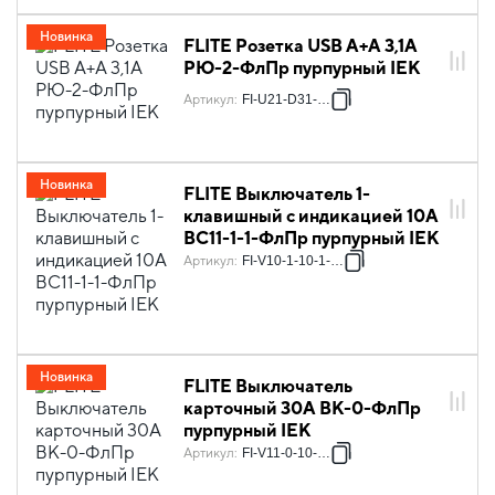
Новинка
FLITE Розетка USB A+A 3,1А
РЮ-2-ФлПр пурпурный IEK
Артикул
:
FI-U21-D31-K99
Новинка
FLITE Выключатель 1-
клавишный с индикацией 10А
ВС11-1-1-ФлПр пурпурный IEK
Артикул
:
FI-V10-1-10-1-K99
Новинка
FLITE Выключатель
карточный 30А ВК-0-ФлПр
пурпурный IEK
Артикул
:
FI-V11-0-10-K99