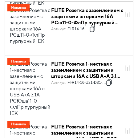
Новинка
FLITE Розетка с заземлением с
защитными шторками 16А
РСш11-0-ФлПр пурпурный
IEK
Артикул
:
FI-R14-16-K99
Новинка
FLITE Розетка 1-местная с
заземлением с защитными
шторками 16А с USB A+A 3,1А
РСЮша11-0-ФлПр пурпурный
Артикул
:
FI-R14-16-U21-D31-K99
IEK
Новинка
FLITE Розетка 1-местная с
заземлением с защитными