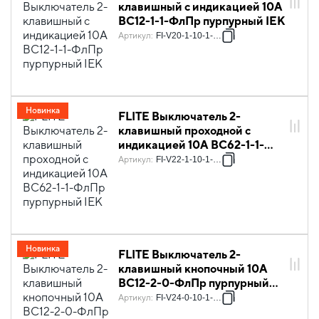
клавишный с индикацией 10А
ВС12-1-1-ФлПр пурпурный IEK
Артикул
:
FI-V20-1-10-1-K99
Новинка
FLITE Выключатель 2-
клавишный проходной с
индикацией 10А ВС62-1-1-
ФлПр пурпурный IEK
Артикул
:
FI-V22-1-10-1-K99
Новинка
FLITE Выключатель 2-
клавишный кнопочный 10А
ВС12-2-0-ФлПр пурпурный
IEK
Артикул
:
FI-V24-0-10-1-K99