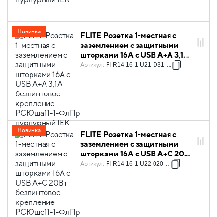
Новинка
FLITE Розетка 1-местная с
заземлением с защитными
шторками 16А с USB A+A 3,1А
безвинтовое крепление
Артикул
:
FI-R14-16-1-U21-D31-K99
РСЮша11-1-ФлПр пурпурный
IEK
Новинка
FLITE Розетка 1-местная с
заземлением с защитными
шторками 16А с USB A+C 20Вт
безвинтовое крепление
Артикул
:
FI-R14-16-1-U22-020-K99
РСЮшс11-1-ФлПр пурпурный
IEK