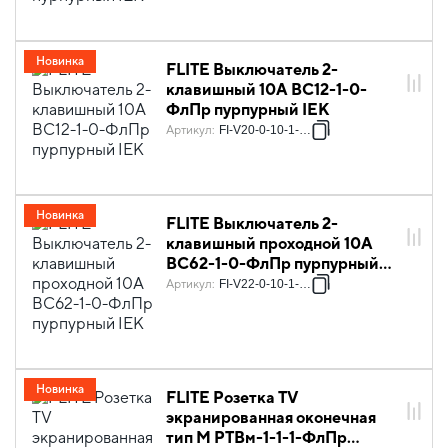
Новинка
FLITE Выключатель 2-
клавишный 10А ВС12-1-0-
ФлПр пурпурный IEK
Артикул
:
FI-V20-0-10-1-K99
Новинка
FLITE Выключатель 2-
клавишный проходной 10А
ВС62-1-0-ФлПр пурпурный
IEK
Артикул
:
FI-V22-0-10-1-K99
Новинка
FLITE Розетка TV
экранированная оконечная
тип M РТВм-1-1-1-ФлПр