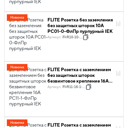
Новинка
FLITE Розетка без заземления
без защитных шторок 10А
РС01-0-ФлПр пурпурный IEK
Артикул
:
FI-R10-10-K99
Новинка
FLITE Розетка с заземлением
без защитных шторок
безвинтовое крепление 16А
РС11-1-ФлПр пурпурный IEK
Артикул
:
FI-R11-16-1-K99
Новинка
FLITE Розетка с заземлением