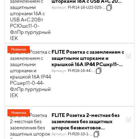
шторками 16А с USB A+C 20Вт
РСЮшс11-0-ФлПр пурпурный
Артикул
:
FI-R14-16-U22-020-K99
IEK
Новинка
FLITE Розетка с заземлением с
защитными шторками и
крышкой 16А IP44 РСшкр11-
0-44-ФлПр пурпурный IEK
Артикул
:
FI-R16-16-44-K99
Новинка
FLITE Розетка 2-местная без
заземления без защитных
шторок безвинтовое
крепление 10А РС02-1-ФлПр
Артикул
:
FI-R20-10-1-K99