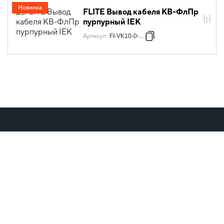
Новинка
FLITE Вывод кабеля КВ-ФлПр
пурпурный IEK
Артикул
:
FI-VK10-0-K99
IEK GROUP (c) 1999 – 2026
Все права защищены