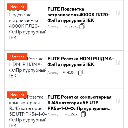
Новинка
FLITE Подсветка
встраиваемая 4000К ПЛ20-
ФлПр пурпурный IEK
Артикул
:
FI-FL20-K99
Новинка
FLITE Розетка HDMI РШДМА-
ФлПр пурпурный IEK
Артикул
:
FI-H10-K99
Новинка
FLITE Розетка компьютерная
RJ45 категория 5Е UTP
РК5е-1-0-ФлПр пурпурный
IEK
Артикул
:
FI-K12-1-K99