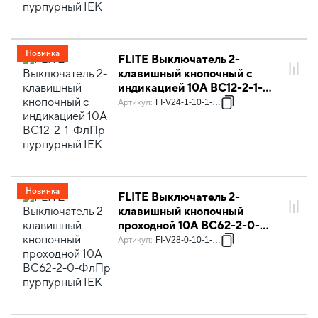
Новинка
FLITE Выключатель 2-
клавишный кнопочный с
индикацией 10А ВС12-2-1-
ФлПр пурпурный IEK
Артикул
:
FI-V24-1-10-1-K99
Новинка
FLITE Выключатель 2-
клавишный кнопочный
проходной 10А ВС62-2-0-
ФлПр пурпурный IEK
Артикул
:
FI-V28-0-10-1-K99