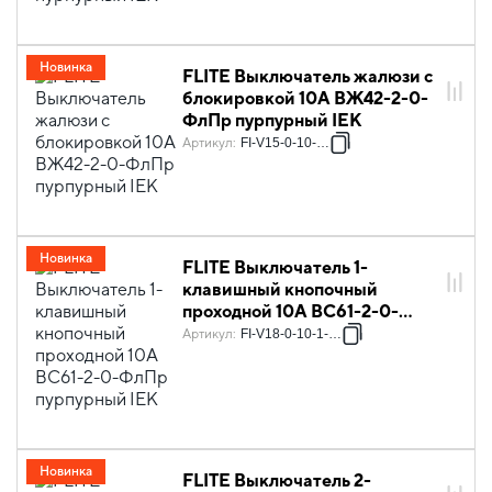
Новинка
FLITE Выключатель жалюзи с
блокировкой 10А ВЖ42-2-0-
ФлПр пурпурный IEK
Артикул
:
FI-V15-0-10-K99
Новинка
FLITE Выключатель 1-
клавишный кнопочный
проходной 10А ВС61-2-0-
ФлПр пурпурный IEK
Артикул
:
FI-V18-0-10-1-K99
Новинка
FLITE Выключатель 2-