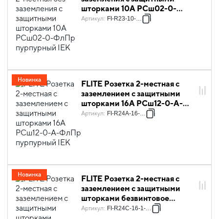
шторками 10А РСш02-0-
ФлПр пурпурный IEK
Артикул
:
FI-R23-10-K99
Новинка
FLITE Розетка 2-местная с
заземлением с защитными
шторками 16А РСш12-0-А-
ФлПр пурпурный IEK
Артикул
:
FI-R24A-16-K99
Новинка
FLITE Розетка 2-местная с
заземлением с защитными
шторками безвинтовое
крепление 16А РСш12-1-К-
Артикул
:
FI-R24C-16-1-K99
ФлПр пурпурный IEK