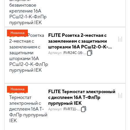
Новинка
FLITE Розетка 2-местная с
заземлением с защитными
шторками 16А РСш12-0-К-
ФлПр пурпурный IEK
Артикул
:
FI-R24C-16-K99
Новинка
FLITE Термостат электронный
с дисплеем 16А Т-ФлПр
пурпурный IEK
Артикул
:
FI-RT11-K99