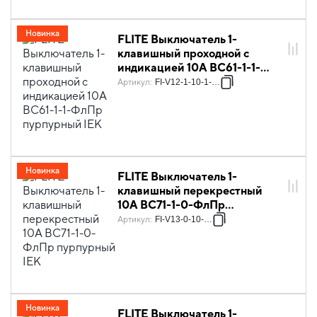
Новинка
FLITE Выключатель 1-
клавишный проходной с
индикацией 10А ВС61-1-1-
ФлПр пурпурный IEK
Артикул
:
FI-V12-1-10-1-K99
Новинка
FLITE Выключатель 1-
клавишный перекрестный
10А ВС71-1-0-ФлПр
пурпурный IEK
Артикул
:
FI-V13-0-10-K99
Новинка
FLITE Выключатель 1-