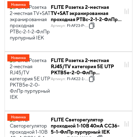
Новинка
FLITE Розетка 2-местная
TV+SAT экранированная
проходная РТВс-2-1-2-ФлПр
пурпурный IEK
Артикул
:
FI-AF23-P-K99
Новинка
FLITE Розетка 2-местная
RJ45/TV категория 5Е UTP
РКТВ5е-2-0-ФлПр
пурпурный IEK
Артикул
:
FI-AK22-1-K99
Новинка
FLITE Светорегулятор
проходной 1-10В 40мА СС36-
5-1-ФлПр пурпурный IEK