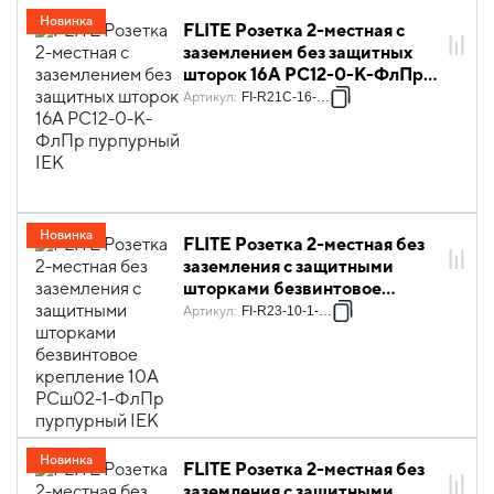
Новинка
FLITE Розетка 2-местная с
заземлением без защитных
шторок 16А РС12-0-К-ФлПр
пурпурный IEK
Артикул
:
FI-R21C-16-K99
Новинка
FLITE Розетка 2-местная без
заземления с защитными
шторками безвинтовое
крепление 10А РСш02-1-
Артикул
:
FI-R23-10-1-K99
ФлПр пурпурный IEK
Новинка
FLITE Розетка 2-местная без
заземления с защитными