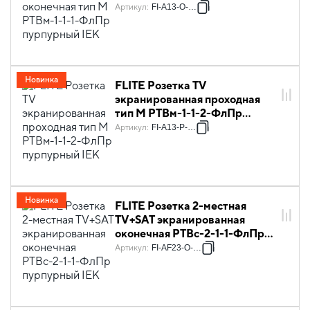
пурпурный IEK
Артикул
:
FI-A13-O-K99
Новинка
FLITE Розетка TV
экранированная проходная
тип M РТВм-1-1-2-ФлПр
пурпурный IEK
Артикул
:
FI-A13-P-K99
Новинка
FLITE Розетка 2-местная
TV+SAT экранированная
оконечная РТВс-2-1-1-ФлПр
пурпурный IEK
Артикул
:
FI-AF23-O-K99