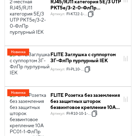
RJ45/RJ11 категория 5Е/3 UTP
РКТ5е/3-2-0-ФлПр
пурпурный IEK
Артикул
:
FI-KT22-1-K99
Новинка
FLITE Заглушка с суппортом
ЗГ-ФлПр пурпурный IEK
Артикул
:
FI-PL10-K99
Новинка
FLITE Розетка без заземления
без защитных шторок
безвинтовое крепление 10А
РС01-1-ФлПр пурпурный IEK
Артикул
:
FI-R10-10-1-K99