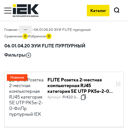
Каталог
Поиск
...
Главная
06.01.04.20 ЭУИ FLITE пурпурный
Сравнение
0
Избранное
0
Каталог
06.01.04.20 ЭУИ FLITE ПУРПУРНЫЙ
06. Изделия электроустановочные,
Фильтры
удлинители и силовые разъемы
06.01 Электроустановочные изделия
06.01.04 Электроустановочные
Новинка
FLITE Розетка 2-местная
изделия скрытого монтажа FLITE
компьютерная RJ45
категория 5Е UTP РК5е-2-0-
ФлПр пурпурный IEK
Артикул
:
FI-K22-1-K99