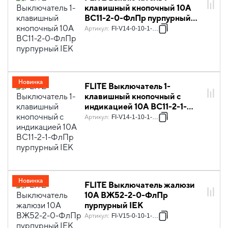
клавишный кнопочный 10А
ВС11-2-0-ФлПр пурпурный
IEK
Артикул
:
FI-V14-0-10-1-K99
Новинка
FLITE Выключатель 1-
клавишный кнопочный с
индикацией 10А ВС11-2-1-
ФлПр пурпурный IEK
Артикул
:
FI-V14-1-10-1-K99
Новинка
FLITE Выключатель жалюзи
10А ВЖ52-2-0-ФлПр
пурпурный IEK
Артикул
:
FI-V15-0-10-1-K99