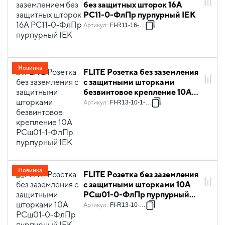
без защитных шторок 16А
РС11-0-ФлПр пурпурный IEK
Артикул
:
FI-R11-16-K99
Новинка
FLITE Розетка без заземления
с защитными шторками
безвинтовое крепление 10А
РСш01-1-ФлПр пурпурный
Артикул
:
FI-R13-10-1-K99
IEK
Новинка
FLITE Розетка без заземления
с защитными шторками 10А
РСш01-0-ФлПр пурпурный
IEK
Артикул
:
FI-R13-10-K99