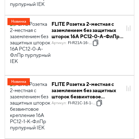
Новинка
FLITE Розетка 2-местная с
заземлением без защитных
шторок 16А РС12-0-А-ФлПр
пурпурный IEK
Артикул
:
FI-R21A-16-K99
Новинка
FLITE Розетка 2-местная с
заземлением без защитных
шторок безвинтовое
крепление 16А РС12-1-К-
Артикул
:
FI-R21C-16-1-K99
ФлПр пурпурный IEK