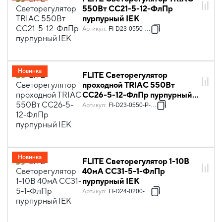
550Вт СС21-5-12-ФлПр
пурпурный IEK
Артикул
:
FI-D23-0550-K99
Новинка
FLITE Светорегулятор
проходной TRIAC 550Вт
СС26-5-12-ФлПр пурпурный
IEK
Артикул
:
FI-D23-0550-P-K99
Новинка
FLITE Светорегулятор 1-10В
40мА СС31-5-1-ФлПр
пурпурный IEK
Артикул
:
FI-D24-0200-K99