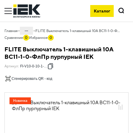
Каталог
Поиск
...
Главная
FLITE Выключатель 1-клавишный 10А ВС11-1-0-ФлПр пурпурный IEK
Сравнение
0
Избранное
0
Каталог
FLITE Выключатель 1-клавишный 10А
06. Изделия электроустановочные,
ВС11-1-0-ФлПр пурпурный IEK
удлинители и силовые разъемы
Артикул
:
FI-V10-0-10-1-K99
06.01 Электроустановочные изделия
Сгенерировать QR - код
06.01.04 Электроустановочные
изделия скрытого монтажа FLITE
06.01.04.20 ЭУИ FLITE пурпурный
Новинка