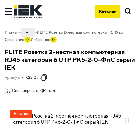
Каталог
Поиск
...
Главная
FLITE Розетка 2-местная компьютерная RJ45 категория 6 UTP РК6-2-0-ФлС серый IEK
Сравнение
0
Избранное
0
Каталог
FLITE Розетка 2-местная компьютерная
06. Изделия электроустановочные,
RJ45 категория 6 UTP РК6-2-0-ФлС серый
удлинители и силовые разъемы
IEK
06.01 Электроустановочные изделия
Артикул
:
FI-K22-2-K03
06.01.04 Электроустановочные
изделия скрытого монтажа FLITE
Сгенерировать QR - код
06.01.04.11 ЭУИ FLITE серый
Новинка