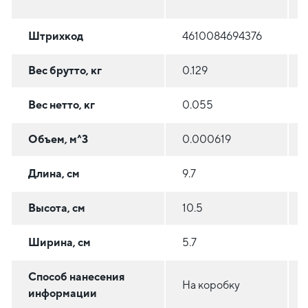
Штрихкод
4610084694376
Вес брутто, кг
0.129
Вес нетто, кг
0.055
Объем, м^3
0.000619
Длина, см
9.7
Высота, см
10.5
Ширина, см
5.7
Способ нанесения
На коробку
информации