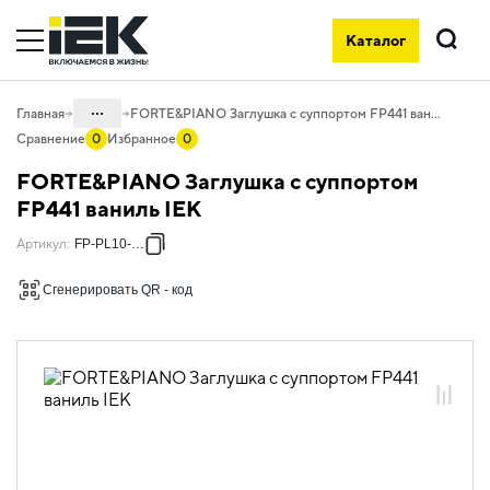
Каталог
Поиск
...
Главная
FORTE&PIANO Заглушка с суппортом FP441 ваниль IEK
Сравнение
0
Избранное
0
Каталог
FORTE&PIANO Заглушка с суппортом
06. Изделия электроустановочные,
FP441 ваниль IEK
удлинители и силовые разъемы
Артикул
:
FP-PL10-K10
06.01 Электроустановочные изделия
Сгенерировать QR - код
06.01.03 Электроустановочные
изделия скрытого монтажа
FORTE&PIANO
06.01.03.04 ЭУИ FORTE&PIANO
ваниль