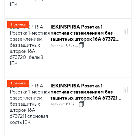
Новинка
IEKINSPIRIA Розетка 1-
местная с заземлением без
защитных шторок 16А 6737201
белый IEK
Артикул
:
6737201
Новинка
IEKINSPIRIA Розетка 1-
местная с заземлением без
защитных шторок 16А 6737211
слоновая кость IEK
Артикул
:
6737211