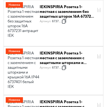
Новинка
IEKINSPIRIA Розетка 1-
местная с заземлением без
защитных шторок 16А 6737231
антрацит IEK
Артикул
:
6737231
Новинка
IEKINSPIRIA Розетка 1-
местная с заземлением с
защитными шторками и
крышкой 16А IP44 6737401
Артикул
:
6737401
белый IEK
Новинка
IEKINSPIRIA Розетка 1-
местная с заземлением с