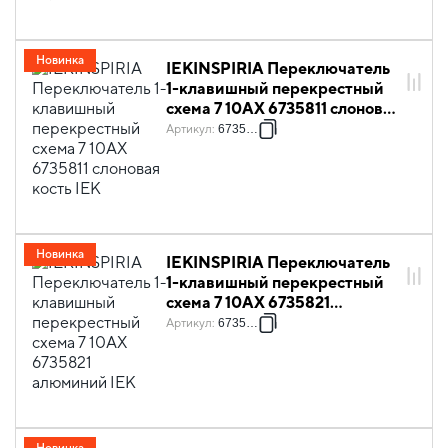
Новинка
IEKINSPIRIA Переключатель
1-клавишный перекрестный
схема 7 10АХ 6735811 слоновая
кость IEK
Артикул
:
6735811
Новинка
IEKINSPIRIA Переключатель
1-клавишный перекрестный
схема 7 10АХ 6735821
алюминий IEK
Артикул
:
6735821