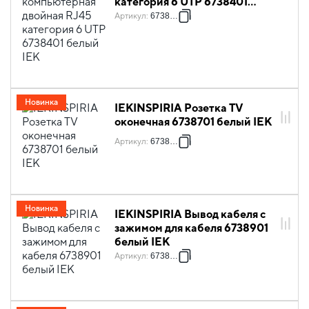
категория 6 UTP 6738401
белый IEK
Артикул
:
6738401
Новинка
IEKINSPIRIA Розетка TV
оконечная 6738701 белый IEK
Артикул
:
6738701
Новинка
IEKINSPIRIA Вывод кабеля с
зажимом для кабеля 6738901
белый IEK
Артикул
:
6738901