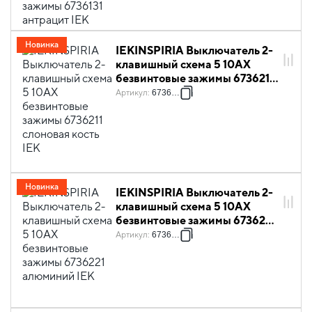
Новинка
IEKINSPIRIA Выключатель 2-
клавишный схема 5 10АХ
безвинтовые зажимы 6736211
слоновая кость IEK
Артикул
:
6736211
Новинка
IEKINSPIRIA Выключатель 2-
клавишный схема 5 10АХ
безвинтовые зажимы 6736221
алюминий IEK
Артикул
:
6736221