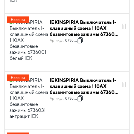
Новинка
IEKINSPIRIA Выключатель 1-
клавишный схема 1 10АХ
безвинтовые зажимы 6736001
белый IEK
Артикул
:
6736001
Новинка
IEKINSPIRIA Выключатель 1-
клавишный схема 1 10АХ
безвинтовые зажимы 6736031
антрацит IEK
Артикул
:
6736031