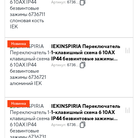
6736711 слоновая кость IEK
Артикул
:
6736711
Новинка
IEKINSPIRIA Переключатель
1-клавишный схема 6 10АХ
IP44 безвинтовые зажимы
6736721 алюминий IEK
Артикул
:
6736721
Новинка
IEKINSPIRIA Переключатель
1-клавишный схема 6 10АХ
IP44 безвинтовые зажимы
6736731 антрацит IEK
Артикул
:
6736731