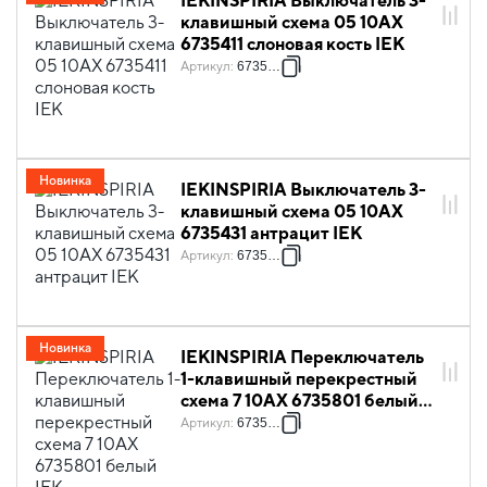
IEKINSPIRIA Выключатель 3-
клавишный схема 05 10АХ
6735411 слоновая кость IEK
Артикул
:
6735411
Новинка
IEKINSPIRIA Выключатель 3-
клавишный схема 05 10АХ
6735431 антрацит IEK
Артикул
:
6735431
Новинка
IEKINSPIRIA Переключатель
1-клавишный перекрестный
схема 7 10АХ 6735801 белый
IEK
Артикул
:
6735801