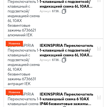
1-клавишный с подсветкой/
индикацией схема 6L 10АХ
безвинтовые зажимы 6736621
Артикул
:
6736621
алюминий IEK
Новинка
IEKINSPIRIA Переключатель
1-клавишный с подсветкой/
индикацией схема 6L 10АХ
безвинтовые зажимы 6736631
Артикул
:
6736631
антрацит IEK
Новинка
IEKINSPIRIA Переключатель
1-клавишный схема 6 10АХ
IP44 безвинтовые зажимы