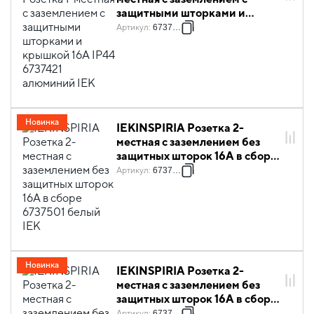
защитными шторками и
крышкой 16А IP44 6737421
Артикул
:
6737421
алюминий IEK
Новинка
IEKINSPIRIA Розетка 2-
местная с заземлением без
защитных шторок 16А в сборе
6737501 белый IEK
Артикул
:
6737501
Новинка
IEKINSPIRIA Розетка 2-
местная с заземлением без
защитных шторок 16А в сборе
6737531 антрацит IEK
Артикул
:
6737531