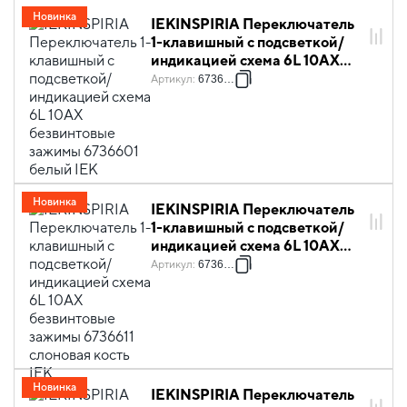
Новинка
IEKINSPIRIA Переключатель
1-клавишный с подсветкой/
индикацией схема 6L 10АХ
безвинтовые зажимы 6736601
Артикул
:
6736601
белый IEK
Новинка
IEKINSPIRIA Переключатель
1-клавишный с подсветкой/
индикацией схема 6L 10АХ
безвинтовые зажимы 6736611
Артикул
:
6736611
слоновая кость IEK
Новинка
IEKINSPIRIA Переключатель