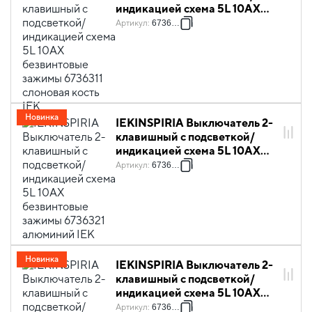
индикацией схема 5L 10АХ
безвинтовые зажимы 6736311
Артикул
:
6736311
слоновая кость IEK
Новинка
IEKINSPIRIA Выключатель 2-
клавишный с подсветкой/
индикацией схема 5L 10АХ
безвинтовые зажимы 6736321
Артикул
:
6736321
алюминий IEK
Новинка
IEKINSPIRIA Выключатель 2-
клавишный с подсветкой/
индикацией схема 5L 10АХ
безвинтовые зажимы 6736331
Артикул
:
6736331