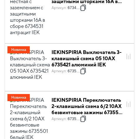
защитными шторками 16А в
сборе 6734531 антрацит IEK
Артикул
:
6734531
Новинка
IEKINSPIRIA Выключатель 3-
клавишный схема 05 10АХ
6735421 алюминий IEK
Артикул
:
6735421
Новинка
IEKINSPIRIA Переключатель
2-клавишный схема 6/2 10АХ
безвинтовые зажимы 6735501
белый IEK
Артикул
:
6735501