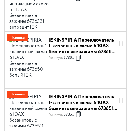
антрацит IEK
Новинка
IEKINSPIRIA Переключатель
1-клавишный схема 6 10АХ
безвинтовые зажимы 6736501
белый IEK
Артикул
:
6736501
Новинка
IEKINSPIRIA Переключатель
1-клавишный схема 6 10АХ
безвинтовые зажимы 6736511
слоновая кость IEK
Артикул
:
6736511