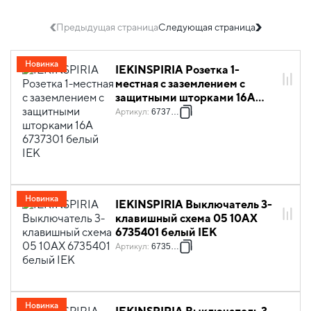
Предыдущая страница
Следующая страница
Новинка
IEKINSPIRIA Розетка 1-
местная с заземлением с
защитными шторками 16А
6737301 белый IEK
Артикул
:
6737301
Новинка
IEKINSPIRIA Выключатель 3-
клавишный схема 05 10АХ
6735401 белый IEK
Артикул
:
6735401
Новинка