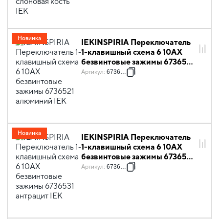
Новинка
IEKINSPIRIA Переключатель
1-клавишный схема 6 10АХ
безвинтовые зажимы 6736521
алюминий IEK
Артикул
:
6736521
Новинка
IEKINSPIRIA Переключатель
1-клавишный схема 6 10АХ
безвинтовые зажимы 6736531
антрацит IEK
Артикул
:
6736531