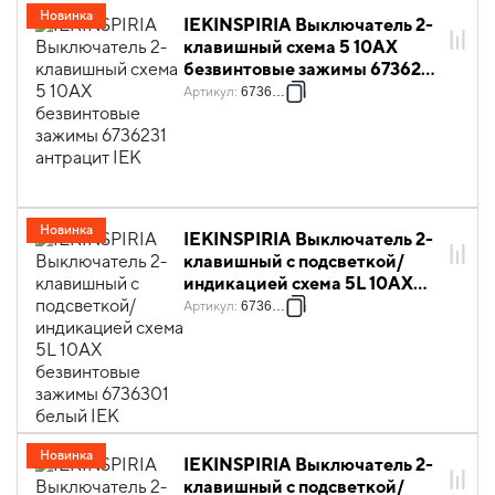
Новинка
IEKINSPIRIA Выключатель 2-
клавишный схема 5 10АХ
безвинтовые зажимы 6736231
антрацит IEK
Артикул
:
6736231
Новинка
IEKINSPIRIA Выключатель 2-
клавишный с подсветкой/
индикацией схема 5L 10АХ
безвинтовые зажимы 6736301
Артикул
:
6736301
белый IEK
Новинка
IEKINSPIRIA Выключатель 2-
клавишный с подсветкой/