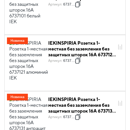
белый IEK
Артикул
:
6737101
Новинка
IEKINSPIRIA Розетка 1-
местная без заземления без
защитных шторок 16А 6737121
алюминий IEK
Артикул
:
6737121
Новинка
IEKINSPIRIA Розетка 1-
местная без заземления без
защитных шторок 16А 6737131
антрацит IEK
Артикул
:
6737131