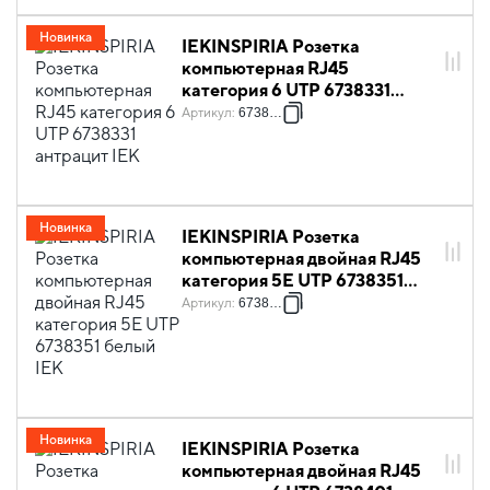
Новинка
IEKINSPIRIA Розетка
компьютерная RJ45
категория 6 UTP 6738331
антрацит IEK
Артикул
:
6738331
Новинка
IEKINSPIRIA Розетка
компьютерная двойная RJ45
категория 5Е UTP 6738351
белый IEK
Артикул
:
6738351
Новинка
IEKINSPIRIA Розетка
компьютерная двойная RJ45