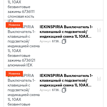
Новинка
IEKINSPIRIA Выключатель 1-
клавишный с подсветкой/
индикацией схема 1L 10АХ
безвинтовые зажимы 6736121
Артикул
:
6736121
алюминий IEK
Новинка
IEKINSPIRIA Выключатель 1-
клавишный с подсветкой/
индикацией схема 1L 10АХ
безвинтовые зажимы 6736131
Артикул
:
6736131
антрацит IEK