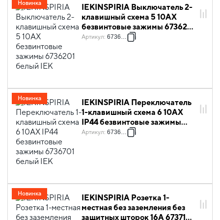
Новинка
IEKINSPIRIA Выключатель 2-
клавишный схема 5 10АХ
безвинтовые зажимы 6736201
белый IEK
Артикул
:
6736201
Новинка
IEKINSPIRIA Переключатель
1-клавишный схема 6 10АХ
IP44 безвинтовые зажимы
6736701 белый IEK
Артикул
:
6736701
Новинка
IEKINSPIRIA Розетка 1-
местная без заземления без
защитных шторок 16А 6737101