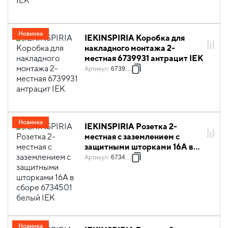
Новинка
IEKINSPIRIA Коробка для
накладного монтажа 2-
местная 6739931 антрацит IEK
Артикул
:
6739931
Новинка
IEKINSPIRIA Розетка 2-
местная с заземлением с
защитными шторками 16А в
сборе 6734501 белый IEK
Артикул
:
6734501
Новинка