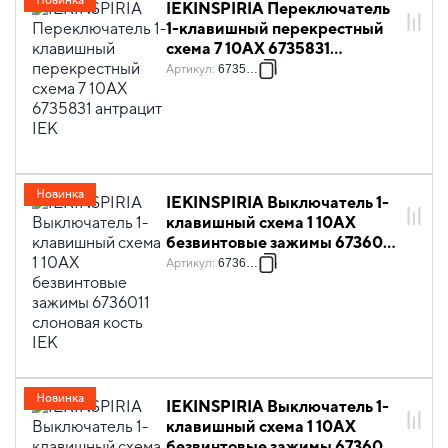
Новинка
IEKINSPIRIA Переключатель
1-клавишный перекрестный
схема 7 10АХ 6735831
антрацит IEK
Артикул
:
6735831
Новинка
IEKINSPIRIA Выключатель 1-
клавишный схема 1 10АХ
безвинтовые зажимы 6736011
слоновая кость IEK
Артикул
:
6736011
Новинка
IEKINSPIRIA Выключатель 1-
клавишный схема 1 10АХ
безвинтовые зажимы 6736021