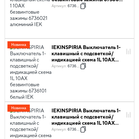
алюминий IEK
Артикул
:
6736021
Новинка
IEKINSPIRIA Выключатель 1-
клавишный с подсветкой/
индикацией схема 1L 10АХ
безвинтовые зажимы 6736101
Артикул
:
6736101
белый IEK
Новинка
IEKINSPIRIA Выключатель 1-
клавишный с подсветкой/
индикацией схема 1L 10АХ
безвинтовые зажимы 6736111
Артикул
:
6736111
слоновая кость IEK