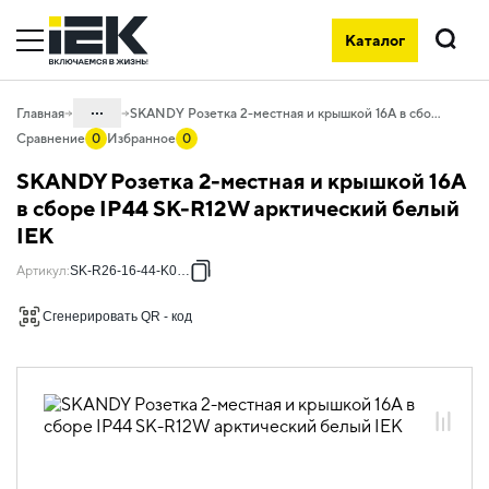
Каталог
Поиск
...
Главная
SKANDY Розетка 2-местная и крышкой 16А в сборе IP44 SK-R12W арктический белый IEK
Сравнение
0
Избранное
0
Каталог
SKANDY Розетка 2-местная и крышкой 16А
06. Изделия электроустановочные,
в сборе IP44 SK-R12W арктический белый
удлинители и силовые разъемы
IEK
06.01 Электроустановочные изделия
Артикул
:
SK-R26-16-44-K01-F
06.01.02 Электроустановочные
изделия скрытого монтажа SKANDY
Сгенерировать QR - код
06.01.02.01 ЭУИ SKANDY арктический
белый