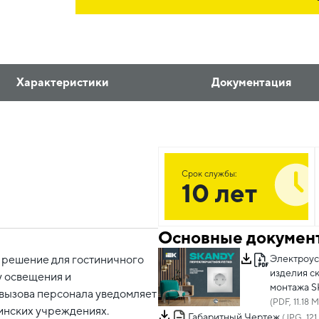
Характеристики
Документация
Срок службы:
10 лет
Основные докумен
Электроу
 решение для гостиничного
изделия с
у освещения и
монтажа 
 вызова персонала уведомляет
(PDF, 11.18 
инских учреждениях.
Габаритный Чертеж
(JPG, 121