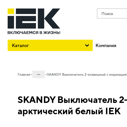
Поиск
Каталог
Компания
...
Главная
SKANDY Выключатель 2-клавишный с индикацией
Каталог
SKANDY Выключатель 2-
06. Изделия электроустановочные,
удлинители и силовые разъемы
арктический белый IEK
06.01 Электроустановочные изделия
06.01.02 Электроустановочные
изделия скрытого монтажа SKANDY