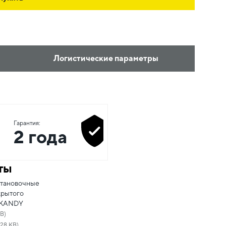
Логистические параметры
Гарантия:
2 года
ты
становочные
крытого
SKANDY
MB)
.28 KB)