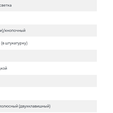
светка
и)/кнопочный
(в штукатурку)
дкой
полюсный (двухклавишный)