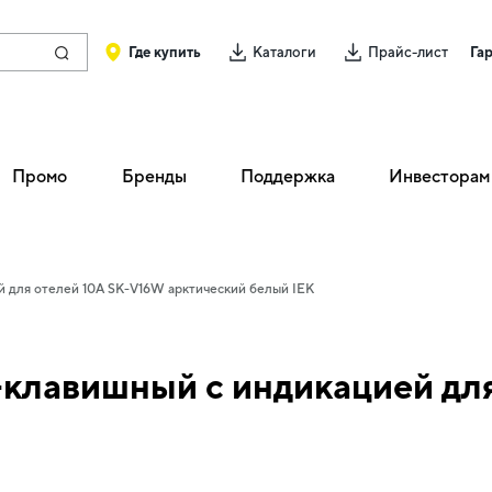
Где купить
Каталоги
Прайс-лист
Га
Промо
Бренды
Поддержка
Инвесторам
 для отелей 10А SK-V16W арктический белый IEK
клавишный с индикацией для