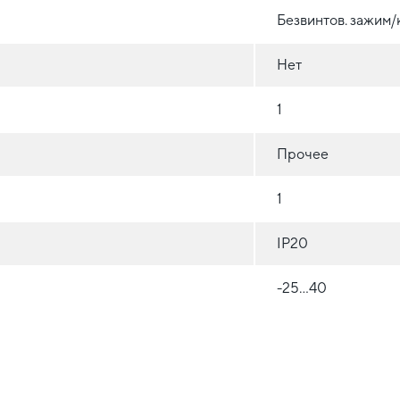
Безвинтов. зажим
Нет
1
Прочее
1
IP20
-25...40