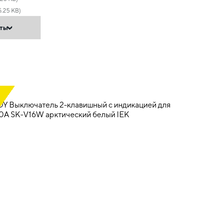
5.25 KB)
нты