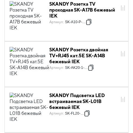
SKANDY Розетка TV
проходная SK-A17B бежевый
IEK
Артикул
:
SK-A10-P-K10
SKANDY Розетка двойная
TV+RJ45 кат.5E SK-A14B
бежевый IEK
Артикул
:
SK-AK20-1-K10
SKANDY Подсветка LED
встраиваемая SK-L01B
бежевый IEK
Артикул
:
SK-FL20-K10