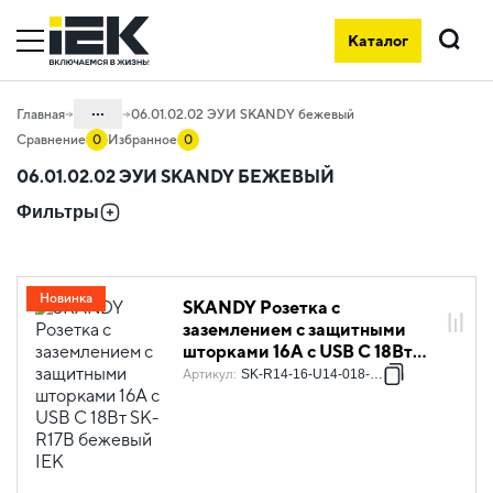
Каталог
Поиск
...
Главная
06.01.02.02 ЭУИ SKANDY бежевый
Сравнение
0
Избранное
0
Каталог
06.01.02.02 ЭУИ SKANDY БЕЖЕВЫЙ
06. Изделия электроустановочные,
Фильтры
удлинители и силовые разъемы
06.01 Электроустановочные изделия
06.01.02 Электроустановочные
Новинка
SKANDY Розетка с
изделия скрытого монтажа SKANDY
заземлением с защитными
шторками 16А с USB C 18Вт
SK-R17B бежевый IEK
Артикул
:
SK-R14-16-U14-018-K10