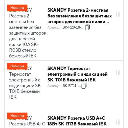
Новинка
SKANDY Розетка 2-местная
без заземления без защитных
шторок для плоской вилки
10А SK-R03B стекло бежевый
Артикул
:
SK-R20-10-K10
IEK
Новинка
SKANDY Термостат
электронный с индикацией
SK-T01B бежевый IEK
Артикул
:
SK-RT11-K10
Новинка
SKANDY Розетка USB A+C
18Вт SK-R13B бежевый IEK