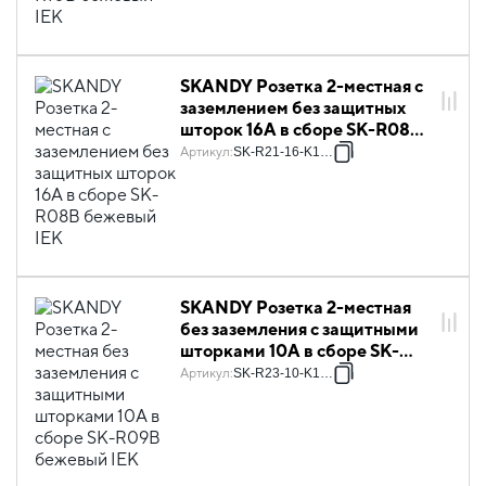
SKANDY Розетка 2-местная с
заземлением без защитных
шторок 16А в сборе SK-R08B
бежевый IEK
Артикул
:
SK-R21-16-K10-F
SKANDY Розетка 2-местная
без заземления с защитными
шторками 10А в сборе SK-
R09B бежевый IEK
Артикул
:
SK-R23-10-K10-F