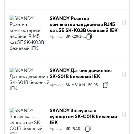
SKANDY Розетка
компьютерная двойная RJ45
кат.5E SK-K03B бежевый IEK
Артикул
:
SK-K20-1-K10
SKANDY Датчик движения
SK-S01B бежевый IEK
Артикул
:
SK-MS10-N-150-05-K10
SKANDY Заглушка с
суппортом SK-C01B бежевый
IEK
Артикул
:
SK-PL10-K10