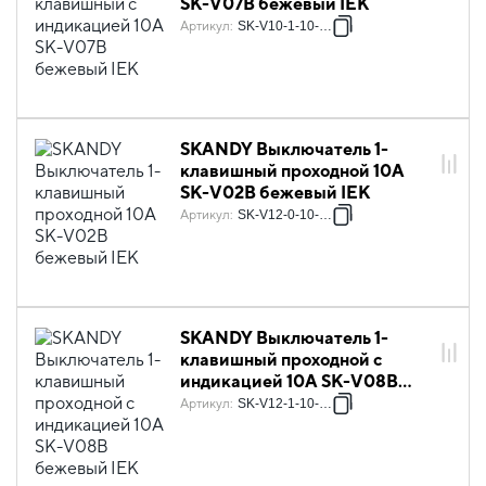
SK-V07B бежевый IEK
Артикул
:
SK-V10-1-10-K10
SKANDY Выключатель 1-
клавишный проходной 10А
SK-V02B бежевый IEK
Артикул
:
SK-V12-0-10-K10
SKANDY Выключатель 1-
клавишный проходной с
индикацией 10А SK-V08B
бежевый IEK
Артикул
:
SK-V12-1-10-K10