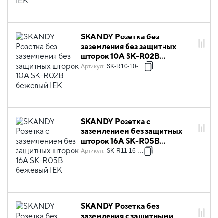
SKANDY Розетка без
заземления без защитных
шторок 10А SK-R02B
бежевый IEK
Артикул
:
SK-R10-10-K10
SKANDY Розетка с
заземлением без защитных
шторок 16А SK-R05B
бежевый IEK
Артикул
:
SK-R11-16-K10
SKANDY Розетка без
заземления с защитными