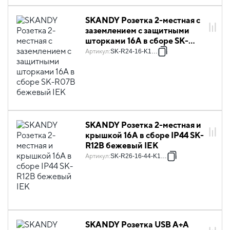
SKANDY Розетка 2-местная с
заземлением с защитными
шторками 16А в сборе SK-
R07B бежевый IEK
Артикул
:
SK-R24-16-K10-F
SKANDY Розетка 2-местная и
крышкой 16А в сборе IP44 SK-
R12B бежевый IEK
Артикул
:
SK-R26-16-44-K10-F
SKANDY Розетка USB A+A