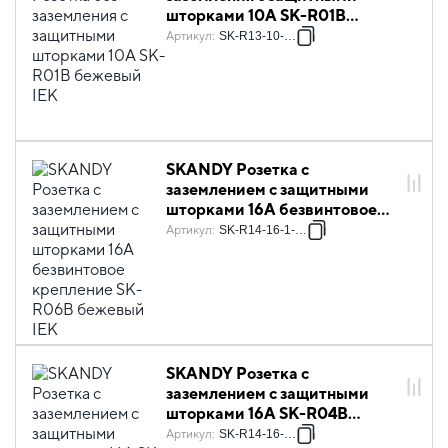
шторками 10А SK-R01B
бежевый IEK
Артикул
:
SK-R13-10-K10
SKANDY Розетка с
заземлением с защитными
шторками 16А безвинтовое
крепление SK-R06B бежевый
Артикул
:
SK-R14-16-1-K10
IEK
SKANDY Розетка с
заземлением с защитными
шторками 16А SK-R04B
бежевый IEK
Артикул
:
SK-R14-16-K10