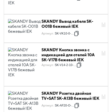
SKANDY Вывод кабеля SK-
O01B бежевый IEK
Артикул
:
SK-VK10-0-K10
SKANDY Кнопка звонка с
индикацией для отелей 10А
SK-V17B бежевый IEK
Артикул
:
SK-V14-2-10-K10
SKANDY Розетка двойная
TV+SAT SK-A13B бежевый IEK
Артикул
:
SK-AF20-O-K10