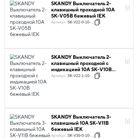
SKANDY Выключатель 2-
клавишный проходной 10А
SK-V05B бежевый IEK
Артикул
:
SK-V22-0-10-K10
SKANDY Выключатель 2-
клавишный проходной с
индикацией 10А SK-V10B
бежевый IEK
Артикул
:
SK-V22-1-10-K10
SKANDY Выключатель 3-
клавишный 10А SK-V11B
бежевый IEK
Артикул
:
SK-V30-0-10-K10