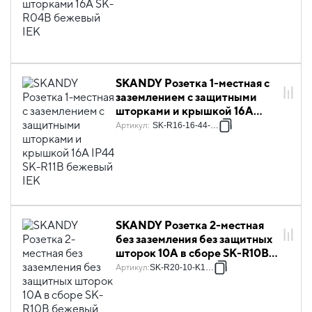
SKANDY Розетка 1-местная с
заземлением с защитными
шторками и крышкой 16А
IP44 SK-R11B бежевый IEK
Артикул
:
SK-R16-16-44-K10
SKANDY Розетка 2-местная
без заземления без защитных
шторок 10А в сборе SK-R10B
бежевый IEK
Артикул
:
SK-R20-10-K10-F