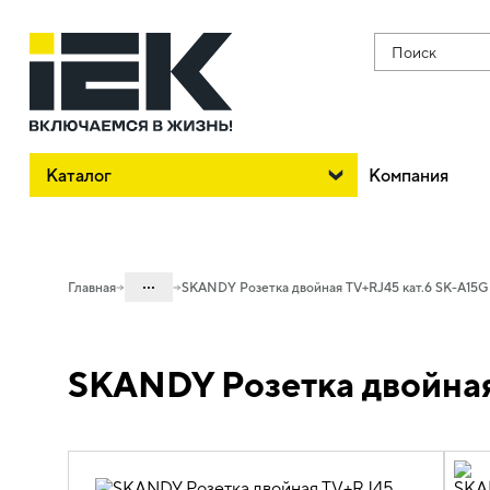
Поиск
Каталог
Компания
...
Главная
SKANDY Розетка двойная TV+RJ45 кат.6 SK-A15G
Каталог
SKANDY Розетка двойная
06. Изделия электроустановочные,
удлинители и силовые разъемы
06.01 Электроустановочные изделия
06.01.02 Электроустановочные
изделия скрытого монтажа SKANDY