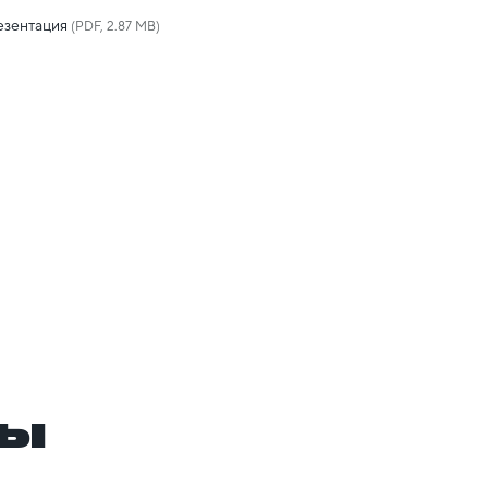
езентация
(PDF, 2.87 MB)
ры