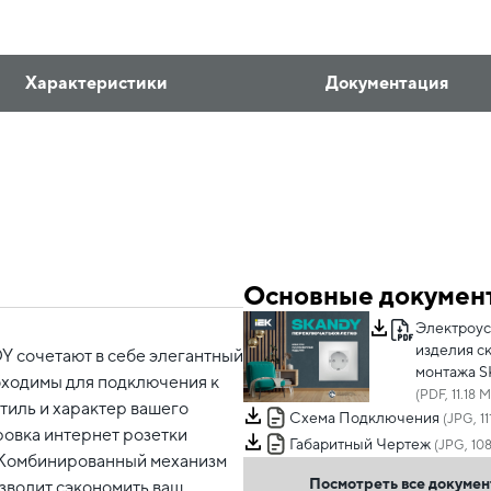
Характеристики
Документация
Основные докумен
Электроу
изделия с
 сочетают в себе элегантный
монтажа 
бходимы для подключения к
(PDF, 11.18 
стиль и характер вашего
Схема Подключения
(JPG, 11
овка интернет розетки
Габаритный Чертеж
(JPG, 108
. Комбинированный механизм
Посмотреть все докуме
зволит сэкономить ваш