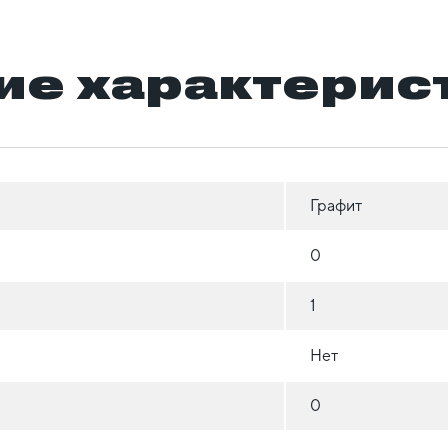
ие характерис
Графит
0
1
Нет
0