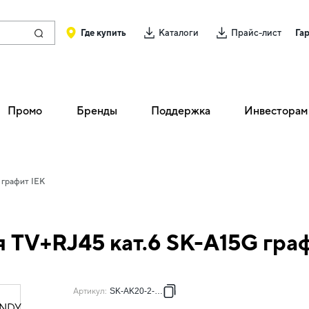
Где купить
Каталоги
Прайс-лист
Га
Промо
Бренды
Поддержка
Инвесторам
 графит IEK
 TV+RJ45 кат.6 SK-A15G граф
Артикул
:
SK-AK20-2-K53