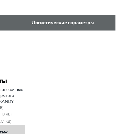
Логистические параметры
ты
становочные
крытого
SKANDY
MB)
1.13 KB)
.51 KB)
нты