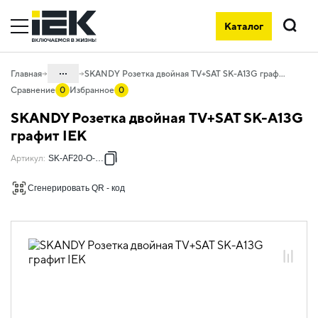
Каталог
Поиск
...
Главная
SKANDY Розетка двойная TV+SAT SK-A13G графит IEK
Сравнение
0
Избранное
0
Каталог
SKANDY Розетка двойная TV+SAT SK-A13G
06. Изделия электроустановочные,
графит IEK
удлинители и силовые разъемы
Артикул
:
SK-AF20-O-K53
06.01 Электроустановочные изделия
Сгенерировать QR - код
06.01.02 Электроустановочные
изделия скрытого монтажа SKANDY
06.01.02.05 ЭУИ SKANDY графит