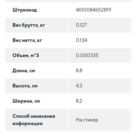
Штрихкод
4610084652819
Вес брутто, кг
0.127
Вес нетто, кг
0.134
Объем, м^3
0.000335
Длина, см
8.8
Высота, см
4.3
Ширина, см
8.2
Способ нанесения
На стикер
информации