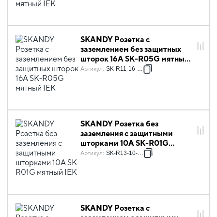
SKANDY Розетка с
заземлением без защитных
шторок 16А SK-R05G мятный
IEK
Артикул
:
SK-R11-16-K06
SKANDY Розетка без
заземления с защитными
шторками 10А SK-R01G
мятный IEK
Артикул
:
SK-R13-10-K06
SKANDY Розетка с