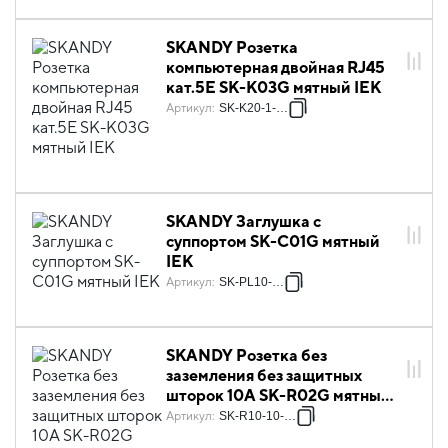
SKANDY Розетка
компьютерная двойная RJ45
кат.5E SK-K03G мятный IEK
Артикул
:
SK-K20-1-K06
SKANDY Заглушка с
суппортом SK-C01G мятный
IEK
Артикул
:
SK-PL10-K06
SKANDY Розетка без
заземления без защитных
шторок 10А SK-R02G мятный
IEK
Артикул
:
SK-R10-10-K06