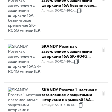
заземлением с защитными
шторками 16А безвинтовое
крепление SK-R06G мятный
Артикул
:
SK-R14-16-1-K06
IEK
SKANDY Розетка с
заземлением с защитными
шторками 16А SK-R04G
мятный IEK
Артикул
:
SK-R14-16-K06
SKANDY Розетка 1-местная с
заземлением с защитными
шторками и крышкой 16А
IP44 SK-R11G мятный IEK
Артикул
:
SK-R16-16-44-K06