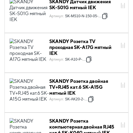
SKANDY Датчик движения
SK-S01G мятный IEK
Артикул
:
SK-MS10-N-150-05-K06
SKANDY Розетка TV
проходная SK-A17G мятный
IEK
Артикул
:
SK-A10-P-K06
SKANDY Розетка двойная
TV+RJ45 кат.6 SK-A15G
мятный IEK
Артикул
:
SK-AK20-2-K06
SKANDY Розетка
компьютерная двойная RJ45
кат.6 SK-K04G мятный IEK