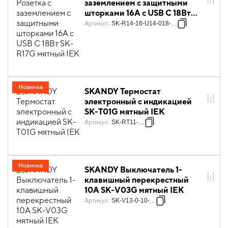
заземлением с защитными
шторками 16А с USB C 18Вт
SK-R17G мятный IEK
Артикул
:
SK-R14-16-U14-018-K06
Новинка
SKANDY Термостат
электронный с индикацией
SK-T01G мятный IEK
Артикул
:
SK-RT11-K06
Новинка
SKANDY Выключатель 1-
клавишный перекрестный
10А SK-V03G мятный IEK
Артикул
:
SK-V13-0-10-K06