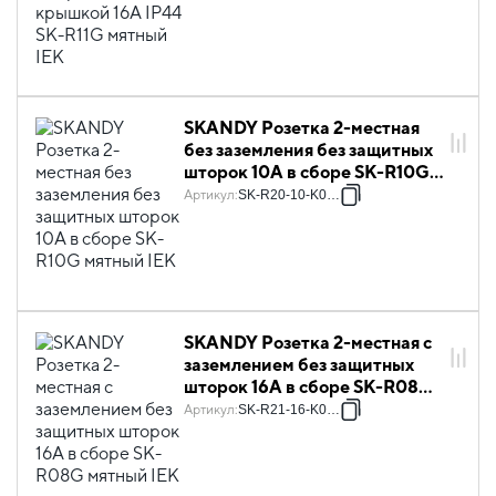
SKANDY Розетка 2-местная
без заземления без защитных
шторок 10А в сборе SK-R10G
мятный IEK
Артикул
:
SK-R20-10-K06-F
SKANDY Розетка 2-местная с
заземлением без защитных
шторок 16А в сборе SK-R08G
мятный IEK
Артикул
:
SK-R21-16-K06-F