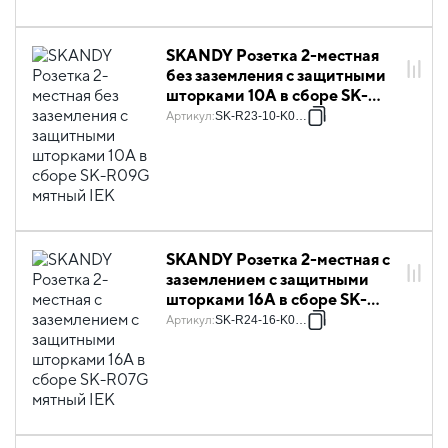
SKANDY Розетка 2-местная
без заземления с защитными
шторками 10А в сборе SK-
R09G мятный IEK
Артикул
:
SK-R23-10-K06-F
SKANDY Розетка 2-местная с
заземлением с защитными
шторками 16А в сборе SK-
R07G мятный IEK
Артикул
:
SK-R24-16-K06-F