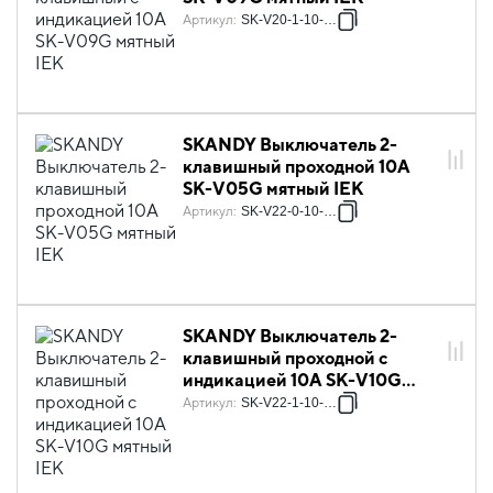
Артикул
:
SK-V20-1-10-K06
SKANDY Выключатель 2-
клавишный проходной 10А
SK-V05G мятный IEK
Артикул
:
SK-V22-0-10-K06
SKANDY Выключатель 2-
клавишный проходной с
индикацией 10А SK-V10G
мятный IEK
Артикул
:
SK-V22-1-10-K06