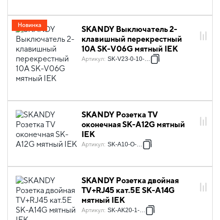
Новинка
SKANDY Выключатель 2-
клавишный перекрестный
10А SK-V06G мятный IEK
Артикул
:
SK-V23-0-10-K06
SKANDY Розетка TV
оконечная SK-A12G мятный
IEK
Артикул
:
SK-A10-O-K06
SKANDY Розетка двойная
TV+RJ45 кат.5E SK-A14G
мятный IEK
Артикул
:
SK-AK20-1-K06