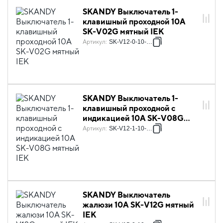
SKANDY Выключатель 1-
клавишный проходной 10А
SK-V02G мятный IEK
Артикул
:
SK-V12-0-10-K06
SKANDY Выключатель 1-
клавишный проходной с
индикацией 10А SK-V08G
мятный IEK
Артикул
:
SK-V12-1-10-K06
SKANDY Выключатель
жалюзи 10А SK-V12G мятный
IEK