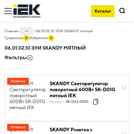
Каталог
Поиск
...
Главная
06.01.02.10 ЭУИ SKANDY мятный
Сравнение
0
Избранное
0
Каталог
06.01.02.10 ЭУИ SKANDY МЯТНЫЙ
06. Изделия электроустановочные,
Фильтры
удлинители и силовые разъемы
06.01 Электроустановочные изделия
06.01.02 Электроустановочные
Новинка
SKANDY Светорегулятор
изделия скрытого монтажа SKANDY
поворотный 600Вт SK-D01G
мятный IEK
Артикул
:
SK-D41-0600-K06
Новинка
SKANDY Розетка с