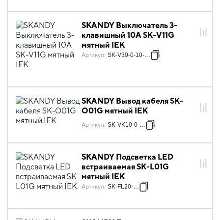
SKANDY Выключатель 3-
клавишный 10А SK-V11G
мятный IEK
Артикул
:
SK-V30-0-10-K06
SKANDY Вывод кабеля SK-
O01G мятный IEK
Артикул
:
SK-VK10-0-K06
SKANDY Подсветка LED
встраиваемая SK-L01G
мятный IEK
Артикул
:
SK-FL20-K06