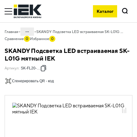
Каталог
Поиск
...
Главная
SKANDY Подсветка LED встраиваемая SK-L01G мятный IEK
Сравнение
0
Избранное
0
Каталог
SKANDY Подсветка LED встраиваемая SK-
06. Изделия электроустановочные,
L01G мятный IEK
удлинители и силовые разъемы
Артикул
:
SK-FL20-K06
06.01 Электроустановочные изделия
Сгенерировать QR - код
06.01.02 Электроустановочные
изделия скрытого монтажа SKANDY
06.01.02.10 ЭУИ SKANDY мятный