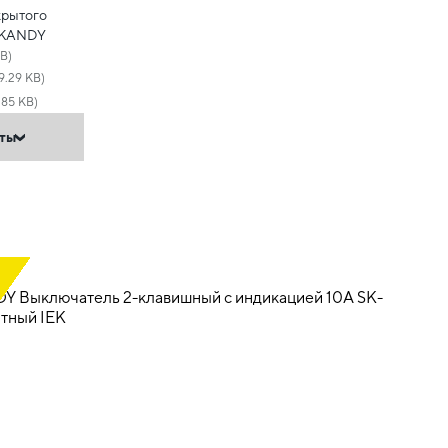
крытого
SKANDY
MB)
9.29 KB)
.85 KB)
нты