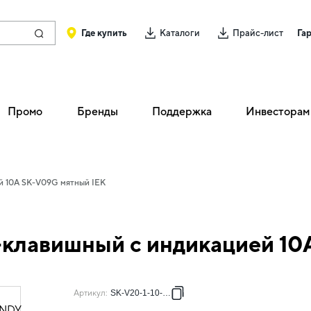
Где купить
Каталоги
Прайс-лист
Га
Промо
Бренды
Поддержка
Инвесторам
й 10А SK-V09G мятный IEK
клавишный с индикацией 10
Артикул
:
SK-V20-1-10-K06