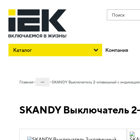
Поиск
Каталог
Компания
...
Главная
SKANDY Выключатель 2-клавишный с индикацие
Каталог
SKANDY Выключатель 2-
06. Изделия электроустановочные,
удлинители и силовые разъемы
06.01 Электроустановочные изделия
06.01.02 Электроустановочные
изделия скрытого монтажа SKANDY