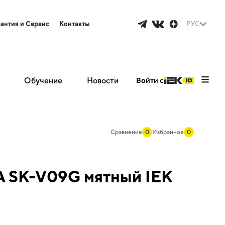
рантия и Сервис
Контакты
РУС
Обучение
Новости
Войти с
Сравнение
0
Избранное
0
А SK-V09G мятный IEK