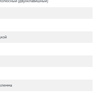
полюсный (двухклавишный)
дкой
/клемма