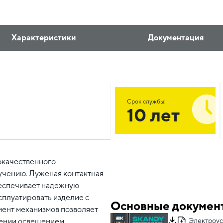
Характеристики
Документация
Срок службы:
10 лет
окачественного
учению. Луженая контактная
еспечивает надежную
сплуатировать изделие с
Основные докумен
ент механизмов позволяет
ении освещением.
Электроу