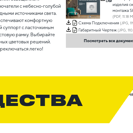
изделия с
ючатели с небесно-голубой
монтажа 
дными источниками света.
(PDF, 11.18 
еспечивают комфортную
Схема Подключения
(JPG, 11
й суппорт с ласточкиным
Габаритный Чертеж
(JPG, 110
остовую рамку. Выбирайте
Посмотреть все докуме
ьных цветовых решений.
ереключаться легко!
ЩЕСТВА