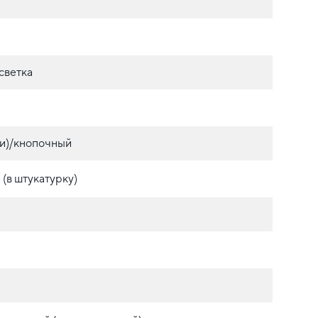
светка
и)/кнопочный
(в штукатурку)