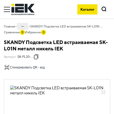
Каталог
Поиск
...
Главная
SKANDY Подсветка LED встраиваемая SK-L01N металл никель IEK
Сравнение
0
Избранное
0
Каталог
SKANDY Подсветка LED встраиваемая SK-
06. Изделия электроустановочные,
L01N металл никель IEK
удлинители и силовые разъемы
Артикул
:
SK-FL20-K50
06.01 Электроустановочные изделия
Сгенерировать QR - код
06.01.02 Электроустановочные
изделия скрытого монтажа SKANDY
06.01.02.06 ЭУИ SKANDY никель