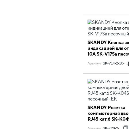
SKANDY Кнопка зв
индикацией для о
10А SK-V17Sa пес
IEK
Артикул
:
SK-V14-2-10-K9
SKANDY Розетка
компьютерная дво
RJ45 кат.6 SK-K04
песочный IEK
Артикул
:
SK-K20-2-K98