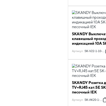
SKANDY Выключат
клавишный проход
индикацией 10А S
песочный IEK
Артикул
:
SK-V22-1-10-K9
SKANDY Розетка д
TV+RJ45 кат.5E S
песочный IEK
Артикул
:
SK-AK20-1-K98