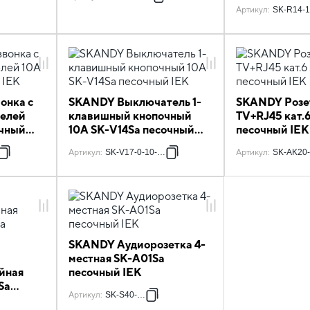
безвинтовое 
Артикул
:
SK-R14-1
SK-R06Sa пес
онка с
SKANDY Выключатель 1-
SKANDY Розе
телей
клавишный кнопочный
TV+RJ45 кат.
очный
10А SK-V14Sa песочный
песочный IEK
IEK
8
Артикул
:
SK-V17-0-10-K98
Артикул
:
SK-AK20-
SKANDY Аудиорозетка 4-
местная SK-A01Sa
йная
песочный IEK
Sa
Артикул
:
SK-S40-K98