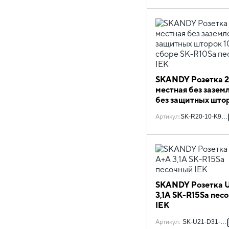
SKANDY Розетка 2
местная без зазем
без защитных што
в сборе SK-R10Sa
Артикул
:
SK-R20-10-K98-
песочный IEK
SKANDY Розетка 
3,1А SK-R15Sa пес
IEK
Артикул
:
SK-U21-D31-K9