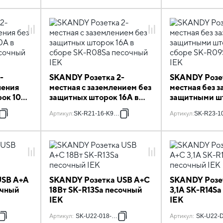
-
SKANDY Розетка 2-
SKANDY Розет
ления
местная с заземлением без
местная без з
рок 10А
защитных шторок 16А в
защитными ш
сборе SK-R08Sa песочный
в сборе SK-R
F
Артикул
:
SK-R21-16-K98-F
Артикул
:
SK-R23-1
IEK
песочный IEK
USB A+A
SKANDY Розетка USB A+C
SKANDY Розе
очный
18Вт SK-R13Sa песочный
3,1А SK-R14S
IEK
IEK
8
Артикул
:
SK-U22-018-K98
Артикул
:
SK-U22-