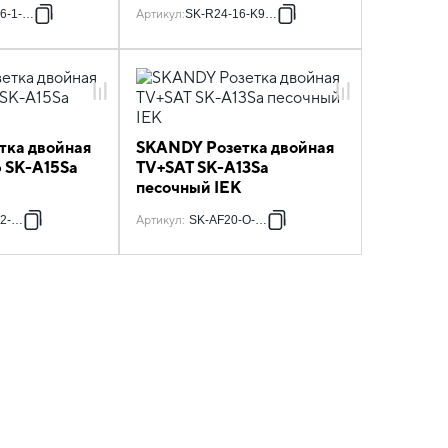
крепление
в сборе SK-R07Sa
6-1-K98
Артикул
:
SK-R24-16-K98-F
очный IEK
песочный IEK
тка двойная
SKANDY Розетка двойная
6 SK-A15Sa
TV+SAT SK-A13Sa
песочный IEK
2-K98
Артикул
:
SK-AF20-O-K98