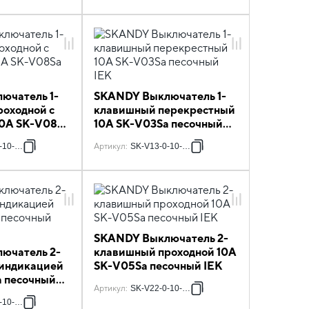
ючатель 1-
SKANDY Выключатель 1-
оходной с
клавишный перекрестный
10А SK-V08Sa
10А SK-V03Sa песочный
IEK
-10-K98
Артикул
:
SK-V13-0-10-K98
SKANDY Выключатель 2-
ючатель 2-
клавишный проходной 10А
 индикацией
SK-V05Sa песочный IEK
a песочный
Артикул
:
SK-V22-0-10-K98
-10-K98