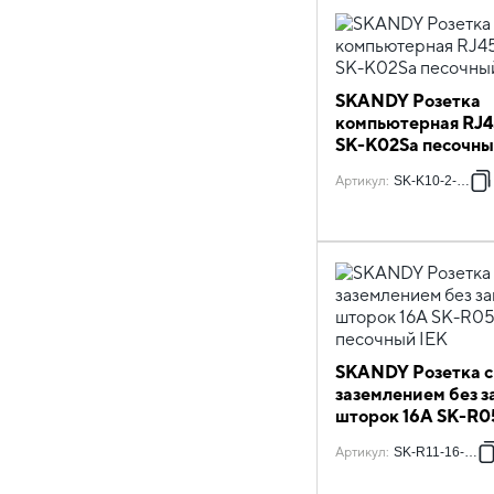
SKANDY Розетка
компьютерная RJ4
SK-K02Sa песочны
Артикул
:
SK-K10-2-K98
SKANDY Розетка с
заземлением без 
шторок 16А SK-R0
песочный IEK
Артикул
:
SK-R11-16-K98