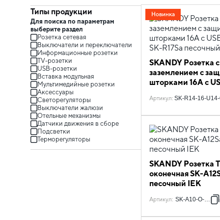
Типы продукции
Новинка
Для поиска по параметрам
выберите раздел
Розетка сетевая
Выключатели и переключатели
Информационные розетки
TV-розетки
SKANDY Розетка с
USB-розетки
заземлением с за
Вставка модульная
шторками 16А с U
Мультимедийные розетки
18Вт SK-R17Sa пес
Аксессуары
Артикул
:
SK-R14-16-U14-
Светорегуляторы
IEK
Выключатели жалюзи
Отельные механизмы
Датчики движения в сборе
Подсветки
Терморегуляторы
SKANDY Розетка 
оконечная SK-A12
песочный IEK
Артикул
:
SK-A10-O-K98