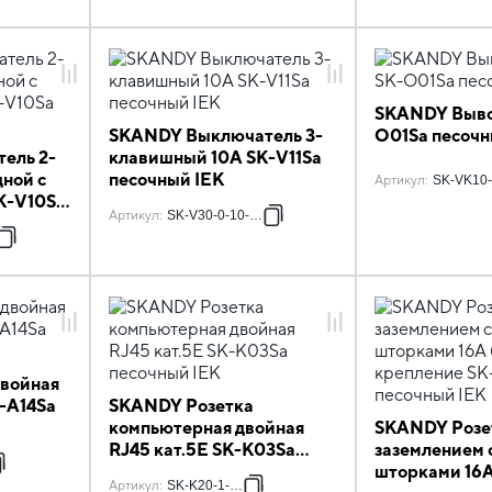
SKANDY Выво
SKANDY Выключатель 3-
O01Sa песочн
ель 2-
клавишный 10А SK-V11Sa
ной с
песочный IEK
Артикул
:
SK-VK10-
K-V10Sa
Артикул
:
SK-V30-0-10-K98
8
войная
K-A14Sa
SKANDY Розетка
компьютерная двойная
SKANDY Розе
RJ45 кат.5E SK-K03Sa
заземлением 
песочный IEK
шторками 16
Артикул
:
SK-K20-1-K98