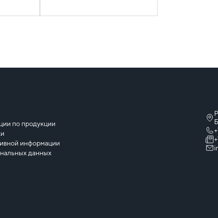
Р
ы
Б
ции по продукции
+
ки
+
тивной информации
i
ональных данных