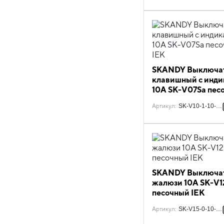
SKANDY Выключат
клавишный с инд
10А SK-V07Sa пес
IEK
Артикул
:
SK-V10-1-10-K9
SKANDY Выключа
жалюзи 10А SK-V1
песочный IEK
Артикул
:
SK-V15-0-10-K9