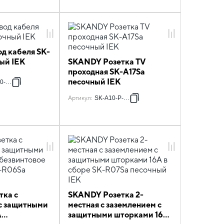
д кабеля SK-
ый IEK
SKANDY Розетка TV
проходная SK-A17Sa
песочный IEK
0-K98
Артикул
:
SK-A10-P-K98
тка с
SKANDY Розетка 2-
с защитными
местная с заземлением с
А
защитными шторками 16А