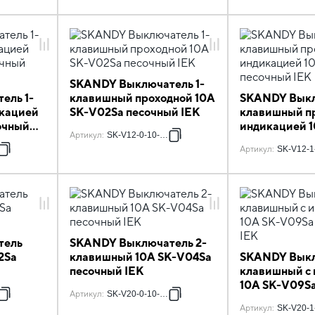
SKANDY Выключатель 1-
ель 1-
клавишный проходной 10А
SKANDY Выкл
икацией
SK-V02Sa песочный IEK
клавишный пр
очный
индикацией 
Артикул
:
SK-V12-0-10-K98
песочный IEK
8
Артикул
:
SK-V12-1
тель
SKANDY Выключатель 2-
2Sa
клавишный 10А SK-V04Sa
SKANDY Выкл
песочный IEK
клавишный с
10А SK-V09S
8
Артикул
:
SK-V20-0-10-K98
IEK
Артикул
:
SK-V20-1