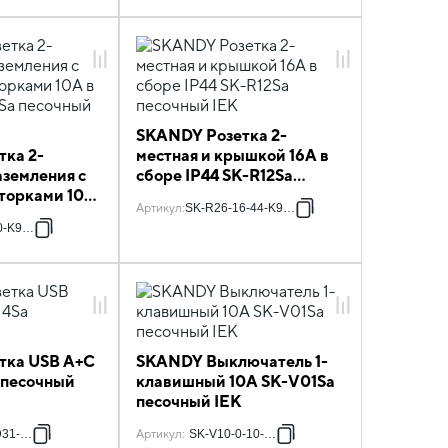
SKANDY Розетка 2-
ка 2-
местная и крышкой 16А в
аземления с
сборе IP44 SK-R12Sa
торками 10А
песочный IEK
Артикул
:
SK-R26-16-44-K98-F
09Sa
0-K98-F
тка USB A+C
SKANDY Выключатель 1-
a песочный
клавишный 10А SK-V01Sa
песочный IEK
D31-K98
Артикул
:
SK-V10-0-10-K98