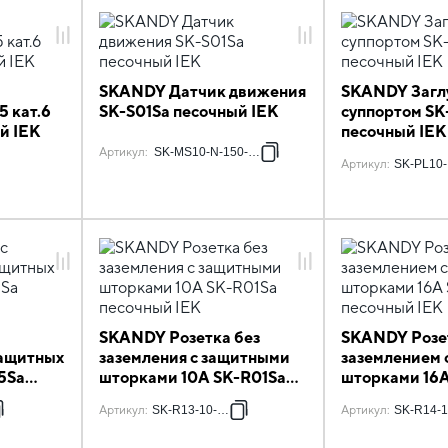
SKANDY Датчик движения
SKANDY Загл
5 кат.6
SK-S01Sa песочный IEK
суппортом SK
й IEK
песочный IEK
Артикул
:
SK-MS10-N-150-05-K98
Артикул
:
SK-PL10
SKANDY Розетка без
SKANDY Розе
защитных
заземления с защитными
заземлением 
5Sa
шторками 10А SK-R01Sa
шторками 16
песочный IEK
песочный IEK
Артикул
:
SK-R13-10-K98
Артикул
:
SK-R14-1