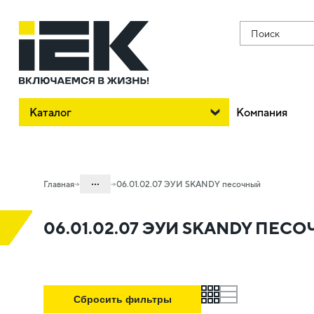
Поиск
Каталог
Компания
...
Главная
06.01.02.07 ЭУИ SKANDY песочный
Каталог
06.01.02.07 ЭУИ SKANDY ПЕС
06. Изделия электроустановочные,
удлинители и силовые разъемы
06.01 Электроустановочные изделия
grid
list
06.01.02 Электроустановочные
Сбросить фильтры
изделия скрытого монтажа SKANDY