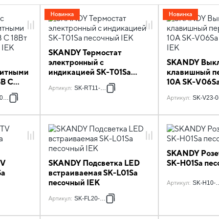
Новинка
Новинка
SKANDY Термостат
электронный с
SKANDY Выкл
щитными
индикацией SK-T01Sa
клавишный п
SB C
песочный IEK
10А SK-V06S
Артикул
:
SK-RT11-K98
очный
IEK
018-K98
Артикул
:
SK-V23-0
SKANDY Розе
TV
SKANDY Подсветка LED
SK-H01Sa пес
Sa
встраиваемая SK-L01Sa
песочный IEK
Артикул
:
SK-H10-
Артикул
:
SK-FL20-K98