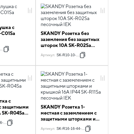
ушка с
-C01Sa
SKANDY Розетка без
заземления без защитных
шторок 10А SK-R02Sa
-K98
песочный IEK
Артикул
:
SK-R10-10-K98
тка с
с защитными
SKANDY Розетка 1-
А SK-R04Sa
местная с заземлением с
защитными шторками и
6-K98
крышкой 16А IP44 SK-
Артикул
:
SK-R16-16-44-K98
R11Sa песочный IEK