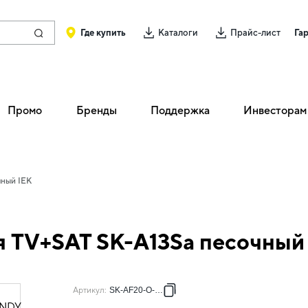
Где купить
Каталоги
Прайс-лист
Га
Промо
Бренды
Поддержка
Инвесторам
чный IEK
 TV+SAT SK-A13Sa песочный
Артикул
:
SK-AF20-O-K98