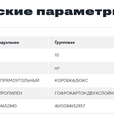
ские парамет
идуальная
Групповая
10
шт
 ПРЯМОУГОЛЬНЫЙ
КОРОБКА/БОКС
ПРОПИЛЕН
ГОФРОКАРТОН ДВУХСЛОЙ
84652840
4610084652857