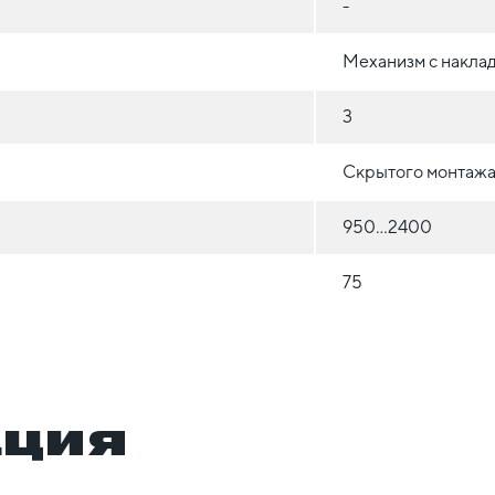
-
Механизм с накла
3
Скрытого монтажа 
950...2400
75
ация