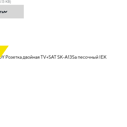
1.13 KB)
нты