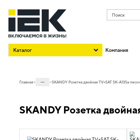
Поиск
Каталог
Компания
...
Главная
SKANDY Розетка двойная TV+SAT SK-A13Sa песо
Каталог
SKANDY Розетка двойная
06. Изделия электроустановочные,
удлинители и силовые разъемы
06.01 Электроустановочные изделия
06.01.02 Электроустановочные
изделия скрытого монтажа SKANDY