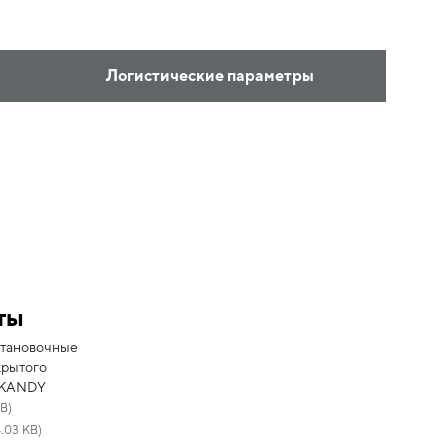
Логистические параметры
ты
становочные
крытого
SKANDY
MB)
.03 KB)