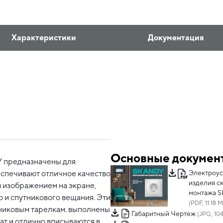
Характеристики
Документация
Основные докумен
 предназначены для
еспечивают отличное качество
Электроу
изделия с
м изображением на экране,
монтажа 
 и спутникового вещания. Эти
(PDF, 11.18 
тниковым тарелкам. выполнены
Габаритный Чертеж
(JPG, 104
ат и отлично вписываются в