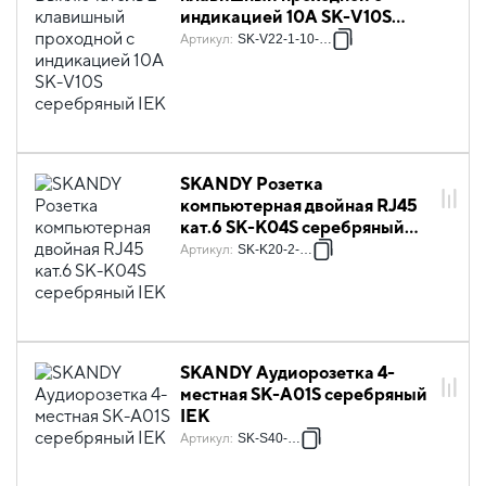
индикацией 10А SK-V10S
серебряный IEK
Артикул
:
SK-V22-1-10-K23
SKANDY Розетка
компьютерная двойная RJ45
кат.6 SK-K04S серебряный
IEK
Артикул
:
SK-K20-2-K23
SKANDY Аудиорозетка 4-
местная SK-A01S серебряный
IEK
Артикул
:
SK-S40-K23