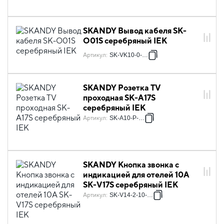
SKANDY Вывод кабеля SK-
O01S серебряный IEK
Артикул
:
SK-VK10-0-K23
SKANDY Розетка TV
проходная SK-A17S
серебряный IEK
Артикул
:
SK-A10-P-K23
SKANDY Кнопка звонка с
индикацией для отелей 10А
SK-V17S серебряный IEK
Артикул
:
SK-V14-2-10-K23