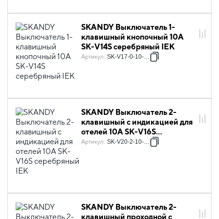
SKANDY Выключатель 1-
клавишный кнопочный 10А
SK-V14S серебряный IEK
Артикул
:
SK-V17-0-10-K23
SKANDY Выключатель 2-
клавишный с индикацией для
отелей 10А SK-V16S
серебряный IEK
Артикул
:
SK-V20-2-10-K23
SKANDY Выключатель 2-
клавишный проходной с