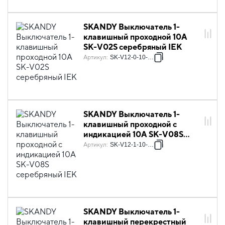
SKANDY Выключатель 1-
клавишный проходной 10А
SK-V02S серебряный IEK
Артикул
:
SK-V12-0-10-K23
SKANDY Выключатель 1-
клавишный проходной с
индикацией 10А SK-V08S
серебряный IEK
Артикул
:
SK-V12-1-10-K23
SKANDY Выключатель 1-
клавишный перекрестный