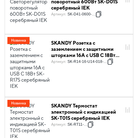
поворотный 600Вт SK-D01S
серебряный IEK
Артикул
:
SK-D41-0600-K23
Новинка
SKANDY Розетка с
заземлением с защитными
шторками 16А с USB C 18Вт
SK-R17S серебряный IEK
Артикул
:
SK-R14-16-U14-018-K23
Новинка
SKANDY Термостат
электронный с индикацией
SK-T01S серебряный IEK
Артикул
:
SK-RT11-K23