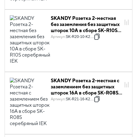
SKANDY Розетка 2-местная
без заземления без защитных
шторок 10А в сборе SK-R10S
серебряный IEK
Артикул
:
SK-R20-10-K23-F
SKANDY Розетка 2-местная с
заземлением без защитных
шторок 16А в сборе SK-R08S
серебряный IEK
Артикул
:
SK-R21-16-K23-F