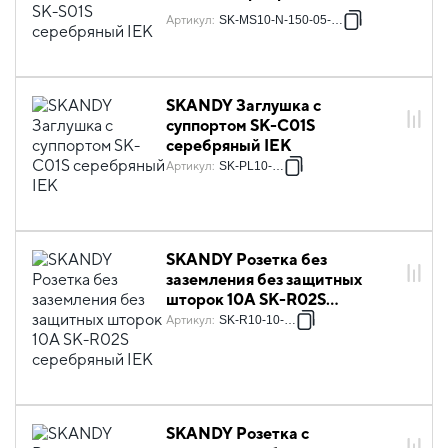
Артикул
:
SK-MS10-N-150-05-K23
SKANDY Заглушка с
суппортом SK-C01S
серебряный IEK
Артикул
:
SK-PL10-K23
SKANDY Розетка без
заземления без защитных
шторок 10А SK-R02S
серебряный IEK
Артикул
:
SK-R10-10-K23
SKANDY Розетка с