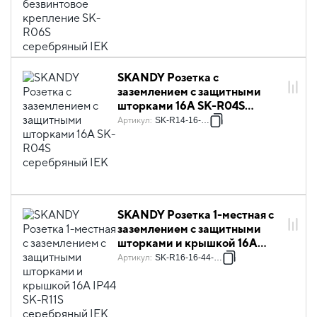
SKANDY Розетка с
заземлением с защитными
шторками 16А SK-R04S
серебряный IEK
Артикул
:
SK-R14-16-K23
SKANDY Розетка 1-местная с
заземлением с защитными
шторками и крышкой 16А
IP44 SK-R11S серебряный IEK
Артикул
:
SK-R16-16-44-K23