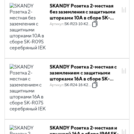
SKANDY Розетка 2-местная
без заземления с защитными
шторками 10А в сборе SK-
R09S серебряный IEK
Артикул
:
SK-R23-10-K23-F
SKANDY Розетка 2-местная с
заземлением с защитными
шторками 16А в сборе SK-
R07S серебряный IEK
Артикул
:
SK-R24-16-K23-F
SKANDY Розетка 2-местная и
крышкой 16А в сборе IP44 SK-