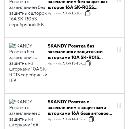
заземлением без защитных
шторок 16А SK-R05S
серебряный IEK
Артикул
:
SK-R11-16-K23
SKANDY Розетка без
заземления с защитными
шторками 10А SK-R01S
серебряный IEK
Артикул
:
SK-R13-10-K23
SKANDY Розетка с
заземлением с защитными
шторками 16А безвинтовое
крепление SK-R06S
Артикул
:
SK-R14-16-1-K23
серебряный IEK