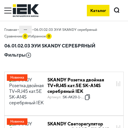
Каталог
Поиск
...
Главная
06.01.02.03 ЭУИ SKANDY серебряный
Сравнение
0
Избранное
0
Каталог
06.01.02.03 ЭУИ SKANDY СЕРЕБРЯНЫЙ
06. Изделия электроустановочные,
Фильтры
удлинители и силовые разъемы
06.01 Электроустановочные изделия
06.01.02 Электроустановочные
Новинка
SKANDY Розетка двойная
изделия скрытого монтажа SKANDY
TV+RJ45 кат.5E SK-A14S
серебряный IEK
Артикул
:
SK-AK20-1-K23
Новинка
SKANDY Светорегулятор