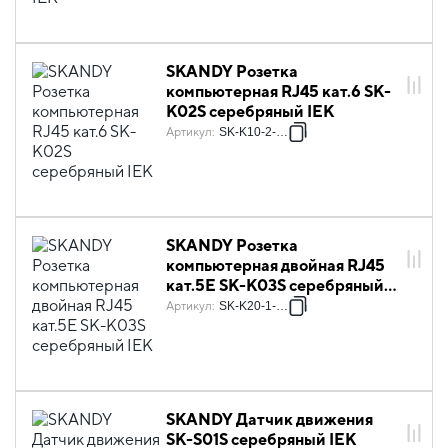
SKANDY Розетка
компьютерная RJ45 кат.6 SK-
K02S серебряный IEK
Артикул
:
SK-K10-2-K23
SKANDY Розетка
компьютерная двойная RJ45
кат.5E SK-K03S серебряный
IEK
Артикул
:
SK-K20-1-K23
SKANDY Датчик движения
SK-S01S серебряный IEK