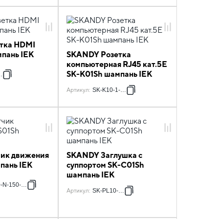
тка HDMI
пань IEK
SKANDY Розетка
компьютерная RJ45 кат.5E
SK-K01Sh шампань IEK
K37
Артикул
:
SK-K10-1-K37
ик движения
SKANDY Заглушка с
пань IEK
суппортом SK-C01Sh
шампань IEK
-N-150-05-K37
Артикул
:
SK-PL10-K37