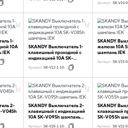
7
Артикул
:
SK-V10-0
ель 1-
SKANDY Вык
ной 10А
SKANDY Выключатель 1-
жалюзи 10А 
 IEK
клавишный проходной с
шампань IEK
индикацией 10А SK-
7
Артикул
:
SK-V15-0
V08Sh шампань IEK
Артикул
:
SK-V12-1-10-K37
ель 2-
SKANDY Выключатель 2-
SKANDY Выкл
K-V04Sh
клавишный с индикацией
клавишный п
10А SK-V09Sh шампань
SK-V05Sh ша
IEK
7
Артикул
:
SK-V20-1-10-K37
Артикул
:
SK-V22-0