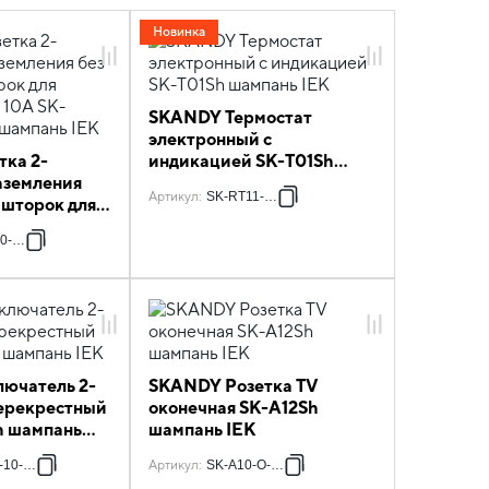
Новинка
SKANDY Термостат
электронный с
ка 2-
индикацией SK-T01Sh
заземления
шампань IEK
Артикул
:
SK-RT11-K37
 шторок для
и 10А SK-
0-K37
 шампань IEK
ючатель 2-
SKANDY Розетка TV
ерекрестный
оконечная SK-A12Sh
h шампань
шампань IEK
-10-K37
Артикул
:
SK-A10-O-K37