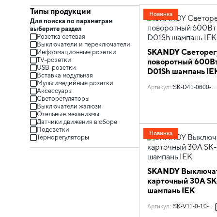
Типы продукции
Новинка
Для поиска по параметрам
выберите раздел
Розетка сетевая
Выключатели и переключатели
SKANDY Светорег
Информационные розетки
TV-розетки
поворотный 600Вт
USB-розетки
D01Sh шампань IE
Вставка модульная
Мультимедийные розетки
Артикул
:
SK-D41-0600-K
Аксессуары
Светорегуляторы
Выключатели жалюзи
Отельные механизмы
Датчики движения в сборе
Подсветки
Новинка
Терморегуляторы
SKANDY Выключа
карточный 30А SK
шампань IEK
Артикул
:
SK-V11-0-10-K3