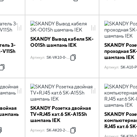
SKANDY Вывод кабеля SK-
ель 3-
O01Sh шампань IEK
SKANDY Розе
-V11Sh
проходная SK
шампань IEK
Артикул
:
SK-VK10-0-K37
7
Артикул
:
SK-A10-P
войная
SKANDY Розетка двойная
шампань
TV+RJ45 кат.6 SK-A15Sh
SKANDY Розе
шампань IEK
компьютерна
RJ45 кат.6 S
Артикул
:
SK-AK20-2-K37
шампань IEK
Артикул
:
SK-K20-2