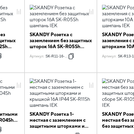
ез
SKANDY Розетка с
SKANDY Розе
ащитных
заземлением без защитных
заземления с
2Sh
шторок 16А SK-R05Sh
шторками 10
шампань IEK
шампань IEK
Артикул
:
SK-R11-16-K37
Артикул
:
SK-R13-1
щитными
SKANDY Розетка 1-
SKANDY Розет
-R04Sh
местная с заземлением с
местная без 
защитными шторками и
без защитных
крышкой 16А IP44 SK-
в сборе SK-R