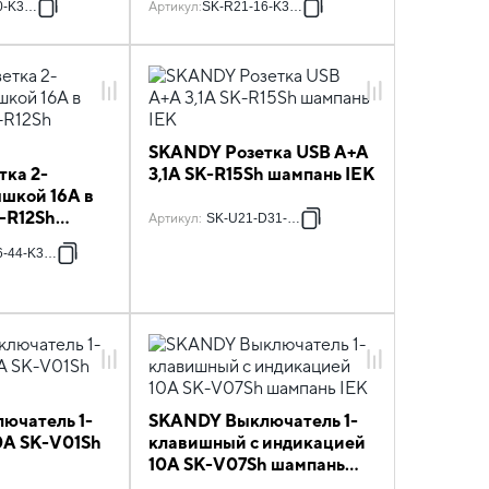
0-K37-F
Артикул
:
SK-R21-16-K37-F
IEK
SKANDY Розетка USB A+A
ка 2-
3,1А SK-R15Sh шампань IEK
ышкой 16А в
K-R12Sh
Артикул
:
SK-U21-D31-K37
6-44-K37-F
ючатель 1-
SKANDY Выключатель 1-
0А SK-V01Sh
клавишный с индикацией
10А SK-V07Sh шампань
IEK