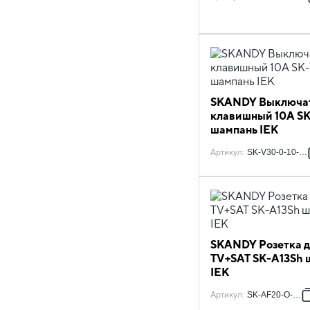
SKANDY Выключат
клавишный 10А SK
шампань IEK
Артикул
:
SK-V30-0-10-K3
SKANDY Розетка д
TV+SAT SK-A13Sh 
IEK
Артикул
:
SK-AF20-O-K37