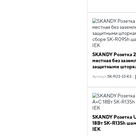
SKANDY Розетка 2
местная без зазем
защитными шторк
в сборе SK-R09Sh
Артикул
:
SK-R23-10-K37-
шампань IEK
SKANDY Розетка 
18Вт SK-R13Sh ша
IEK