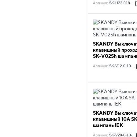
Артикул
:
SK-U22-018-K3
SKANDY Выключат
клавишный проход
SK-V02Sh шампань
Артикул
:
SK-V12-0-10-K3
SKANDY Выключат
клавишный 10А S
шампань IEK
Артикул
:
SK-V20-0-10-K3