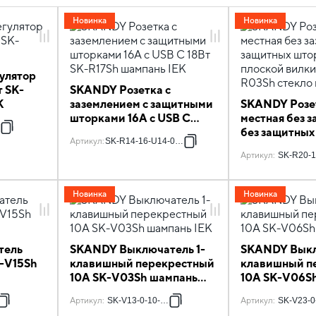
Новинка
Новинка
улятор
 SK-
SKANDY Розетка с
K
заземлением с защитными
SKANDY Розет
шторками 16А с USB C
местная без 
37
18Вт SK-R17Sh шампань
без защитных
Артикул
:
SK-R14-16-U14-018-K37
IEK
плоской вилк
Артикул
:
SK-R20-1
R03Sh стекло
Новинка
Новинка
тель
SKANDY Выключатель 1-
SKANDY Выкл
-V15Sh
клавишный перекрестный
клавишный п
10А SK-V03Sh шампань
10А SK-V06S
IEK
IEK
7
Артикул
:
SK-V13-0-10-K37
Артикул
:
SK-V23-0