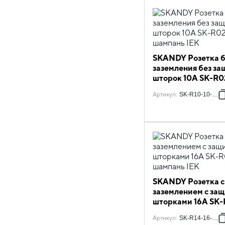
SKANDY Розетка б
заземления без з
шторок 10А SK-R0
шампань IEK
Артикул
:
SK-R10-10-K37
SKANDY Розетка с
заземлением с за
шторками 16А SK
шампань IEK
Артикул
:
SK-R14-16-K37