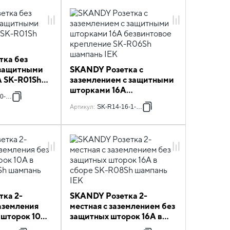
тка без
 защитными
SKANDY Розетка с
А SK-R01Sh
заземлением с защитными
шторками 16А
0-K37
безвинтовое крепление
Артикул
:
SK-R14-16-1-K37
SK-R06Sh шампань IEK
ка 2-
SKANDY Розетка 2-
заземления
местная с заземлением без
 шторок 10А
защитных шторок 16А в
10Sh шампань
сборе SK-R08Sh шампань