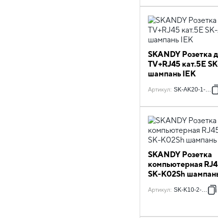
SKANDY Розетка д
TV+RJ45 кат.5E S
шампань IEK
Артикул
:
SK-AK20-1-K37
SKANDY Розетка
компьютерная RJ4
SK-K02Sh шампань
Артикул
:
SK-K10-2-K37