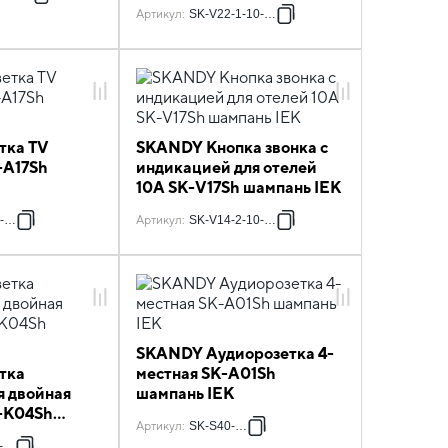
шампань IEK
Артикул
:
SK-V22-1-10-K37
тка TV
SKANDY Кнопка звонка с
-A17Sh
индикацией для отелей
10А SK-V17Sh шампань IEK
-K37
Артикул
:
SK-V14-2-10-K37
SKANDY Аудиорозетка 4-
тка
местная SK-A01Sh
я двойная
шампань IEK
K-K04Sh
Артикул
:
SK-S40-K37
-K37