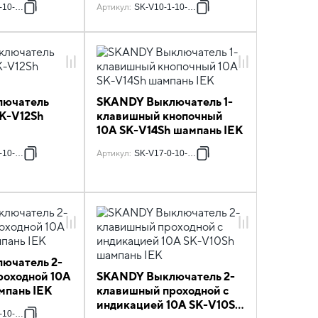
-10-K37
Артикул
:
SK-V10-1-10-K37
лючатель
SKANDY Выключатель 1-
SK-V12Sh
клавишный кнопочный
10А SK-V14Sh шампань IEK
-10-K37
Артикул
:
SK-V17-0-10-K37
ючатель 2-
роходной 10А
SKANDY Выключатель 2-
мпань IEK
клавишный проходной с
индикацией 10А SK-V10Sh
-10-K37