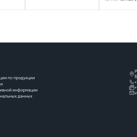
Р
ы
Б
ции по продукции
+
ки
+
тивной информации
i
ональных данных