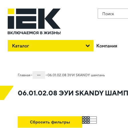
Поиск
Каталог
Компания
...
Главная
06.01.02.08 ЭУИ SKANDY шампань
Каталог
06.01.02.08 ЭУИ SKANDY ШАМ
06. Изделия электроустановочные,
удлинители и силовые разъемы
06.01 Электроустановочные изделия
grid
list
06.01.02 Электроустановочные
Сбросить фильтры
изделия скрытого монтажа SKANDY