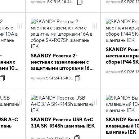
Артикул
:
SK-R16-16-44-K37
Артикул
:
SK-R20-1
R11Sh шампань IEK
IEK
SKANDY Розет
-
SKANDY Розетка 2-
местная и кр
ления с
местная с заземлением с
сборе IP44 S
ами 10А
защитными шторками 16А
шампань IEK
Артикул
:
SK-R26-1
в сборе SK-R07Sh шампань
F
Артикул
:
SK-R24-16-K37-F
IEK
USB A+C
SKANDY Розетка USB A+C
SKANDY Выкл
мпань
3,1А SK-R14Sh шампань IEK
клавишный 1
шампань IEK
Артикул
:
SK-U22-D31-K37