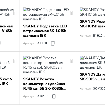
SKANDY Розе
войная
SKANDY Подсветка LED
SK-H01Sh шам
K-A14Sh
встраиваемая SK-L01Sh
шампань IEK
Артикул
:
SK-H10-
Артикул
:
SK-FL20-K37
SKANDY Датч
5 кат.6
SKANDY Розетка
SK-S01Sh шам
 IEK
компьютерная двойная
RJ45 кат.5E SK-K03Sh
Артикул
:
SK-MS10
шампань IEK
Артикул
:
SK-K20-1-K37