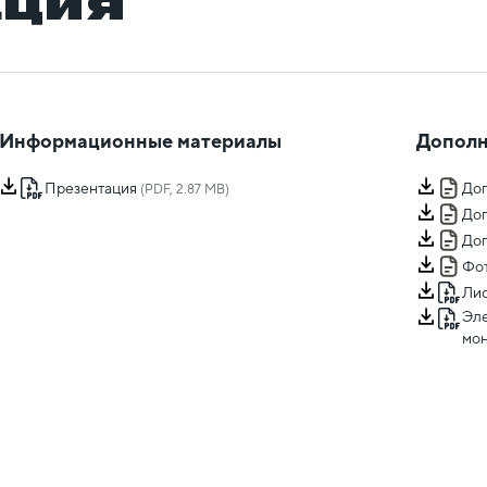
ация
Информационные материалы
Дополн
Презентация
Доп
(PDF, 2.87 MB)
Доп
Доп
Фот
Лис
Эле
мо