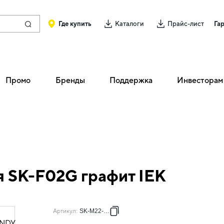
Где купить
Каталоги
Прайс-лист
Га
Промо
Бренды
Поддержка
Инвесторам
 SK-F02G графит IEK
Артикул
:
SK-M22-K53