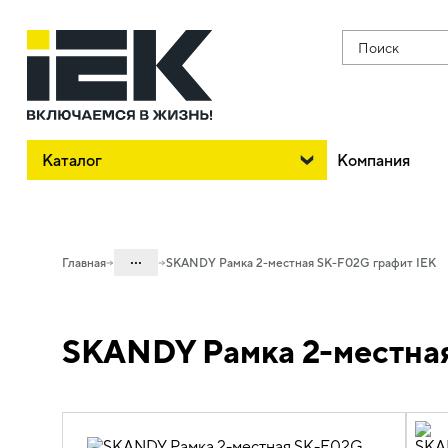
Поиск
Каталог
Компания
...
Главная
SKANDY Рамка 2-местная SK-F02G графит IEK
Каталог
SKANDY Рамка 2-местная
06. Изделия электроустановочные,
удлинители и силовые разъемы
06.01 Электроустановочные изделия
06.01.02 Электроустановочные
изделия скрытого монтажа SKANDY