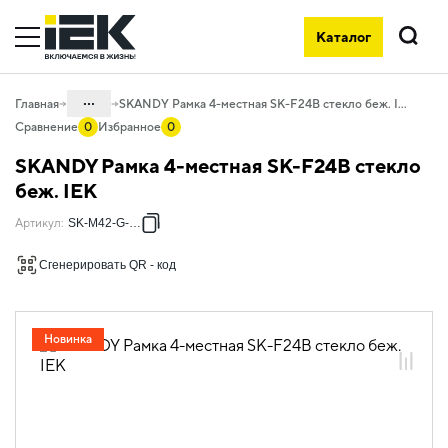
Каталог
Поиск
...
Главная
SKANDY Рамка 4-местная SK-F24B стекло беж. IEK
Сравнение
0
Избранное
0
Каталог
SKANDY Рамка 4-местная SK-F24B стекло
06. Изделия электроустановочные,
беж. IEK
удлинители и силовые разъемы
Артикул
:
SK-M42-G-K10
06.01 Электроустановочные изделия
Сгенерировать QR - код
06.01.02 Электроустановочные
изделия скрытого монтажа SKANDY
06.01.02.13 Рамки стеклянные
SKANDY
Новинка