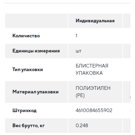
Индивидуальная
Г
Количество
1
5
Единицы измерения
шт
ш
БЛИСТЕРНАЯ
Тип упаковки
К
УПАКОВКА
ПОЛИЭТИЛЕН
Г
Материал упаковки
(PE)
Д
Штрихкод
4610084655902
4
Вес брутто, кг
0.248
1.