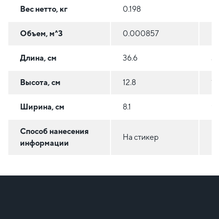
Вес нетто, кг
0.198
0.
Объем, м^3
0.000857
0
Длина, см
36.6
3
Высота, см
12.8
12
Ширина, см
8.1
9
Способ нанесения
На стикер
Н
информации