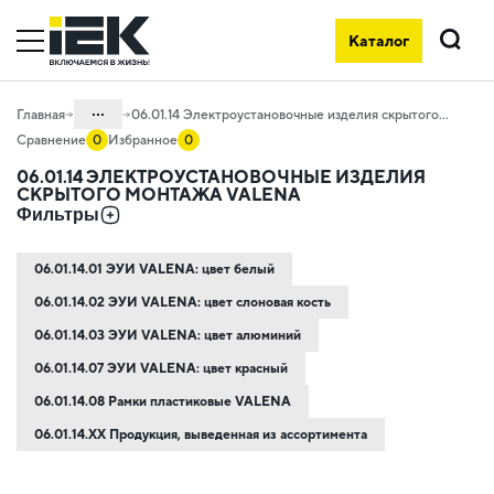
Электроустановочные изделия скрытого монтажа VALENA на офи
Каталог
Поиск
...
Главная
06.01.14 Электроустановочные изделия скрытого монтажа VALENA
Сравнение
0
Избранное
0
Каталог
06.01.14 ЭЛЕКТРОУСТАНОВОЧНЫЕ ИЗДЕЛИЯ
СКРЫТОГО МОНТАЖА VALENA
06. Изделия электроустановочные,
Фильтры
удлинители и силовые разъемы
06.01 Электроустановочные изделия
06.01.14.01 ЭУИ VALENA: цвет белый
06.01.14.02 ЭУИ VALENA: цвет слоновая кость
06.01.14.03 ЭУИ VALENA: цвет алюминий
06.01.14.07 ЭУИ VALENA: цвет красный
06.01.14.08 Рамки пластиковые VALENA
06.01.14.ХХ Продукция, выведенная из ассортимента