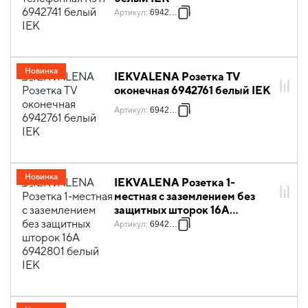
Артикул
:
6942741
Новинка
IEKVALENA Розетка TV
оконечная 6942761 белый IEK
Артикул
:
6942761
Новинка
IEKVALENA Розетка 1-
местная с заземлением без
защитных шторок 16А
6942801 белый IEK
Артикул
:
6942801