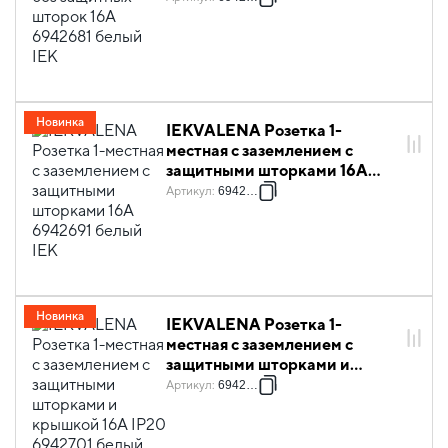
Новинка
IEKVALENA Розетка 1-
местная с заземлением с
защитными шторками 16А
6942691 белый IEK
Артикул
:
6942691
Новинка
IEKVALENA Розетка 1-
местная с заземлением с
защитными шторками и
крышкой 16А IP20 6942701
Артикул
:
6942701
белый IEK