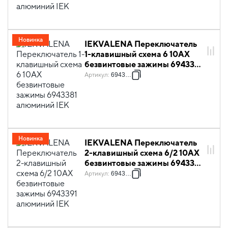
Новинка
IEKVALENA Переключатель
1-клавишный схема 6 10АХ
безвинтовые зажимы 6943381
алюминий IEK
Артикул
:
6943381
Новинка
IEKVALENA Переключатель
2-клавишный схема 6/2 10АХ
безвинтовые зажимы 6943391
алюминий IEK
Артикул
:
6943391