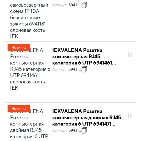
безвинтовые зажимы 6941181
Артикул
:
6941181
слоновая кость IEK
Новинка
IEKVALENA Розетка
компьютерная RJ45
категория 6 UTP 6941461
слоновая кость IEK
Артикул
:
6941461
Новинка
IEKVALENA Розетка
компьютерная двойная RJ45
категория 6 UTP 6941471
слоновая кость IEK
Артикул
:
6941471