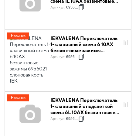
схема 1L 10АХ безвинтовые
зажимы 6956011 слоновая
Артикул
:
6956011
кость IEK
Новинка
IEKVALENA Переключатель
1-клавишный схема 6 10АХ
безвинтовые зажимы
6956021 слоновая кость IEK
Артикул
:
6956021
Новинка
IEKVALENA Переключатель
1-клавишный с подсветкой
схема 6L 10АХ безвинтовые
зажимы 6956031 слоновая
Артикул
:
6956031
кость IEK