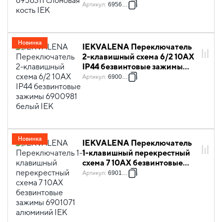
Артикул
:
6956311
Новинка
IEKVALENA Переключатель
2-клавишный схема 6/2 10АХ
IP44 безвинтовые зажимы
6900981 белый IEK
Артикул
:
6900981
Новинка
IEKVALENA Переключатель
1-клавишный перекрестный
схема 7 10АХ безвинтовые
зажимы 6901071 алюминий
Артикул
:
6901071
IEK