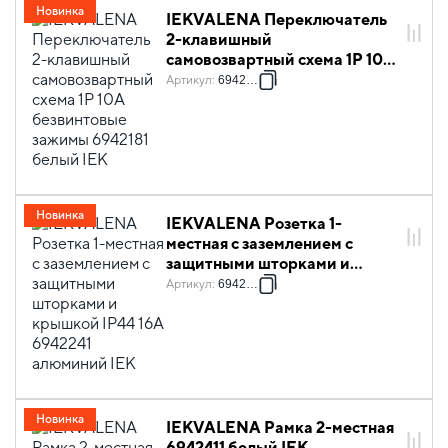
Новинка
IEKVALENA Переключатель
2-клавишный
самовозвартный схема 1P 10А
безвинтовые зажимы 6942181
Артикул
:
6942181
белый IEK
Новинка
IEKVALENA Розетка 1-
местная с заземлением с
защитными шторками и
крышкой IP44 16А 6942241
Артикул
:
6942241
алюминий IEK
Новинка
IEKVALENA Рамка 2-местная
6942411 белый IEK