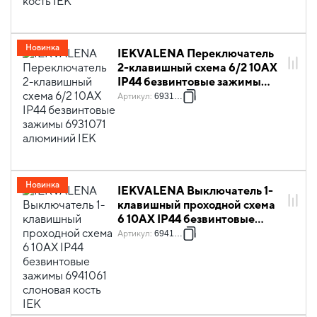
Новинка
IEKVALENA Переключатель
2-клавишный схема 6/2 10АХ
IP44 безвинтовые зажимы
6931071 алюминий IEK
Артикул
:
6931071
Новинка
IEKVALENA Выключатель 1-
клавишный проходной схема
6 10АХ IP44 безвинтовые
зажимы 6941061 слоновая
Артикул
:
6941061
кость IEK