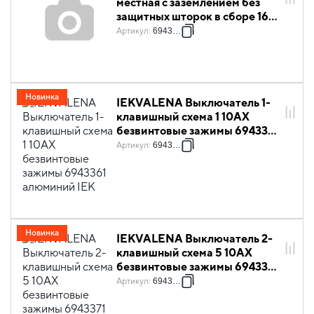
местная с заземлением без
защитных шторок в сборе 16А
6943351 алюминий IEK
Артикул
:
6943351
Новинка
IEKVALENA Выключатель 1-
клавишный схема 1 10АХ
безвинтовые зажимы 6943361
алюминий IEK
Артикул
:
6943361
Новинка
IEKVALENA Выключатель 2-
клавишный схема 5 10АХ
безвинтовые зажимы 6943371
алюминий IEK
Артикул
:
6943371