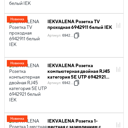
Новинка
IEKVALENA Розетка TV
проходная 6942911 белый IEK
Артикул
:
6942911
Новинка
IEKVALENA Розетка
компьютерная двойная RJ45
категория 5Е UTP 6942921
белый IEK
Артикул
:
6942921
Новинка
IEKVALENA Розетка 1-
местная с заземлением с