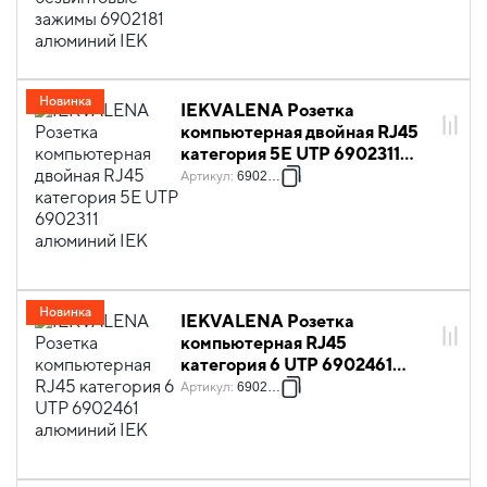
Новинка
IEKVALENA Розетка
компьютерная двойная RJ45
категория 5Е UTP 6902311
алюминий IEK
Артикул
:
6902311
Новинка
IEKVALENA Розетка
компьютерная RJ45
категория 6 UTP 6902461
алюминий IEK
Артикул
:
6902461