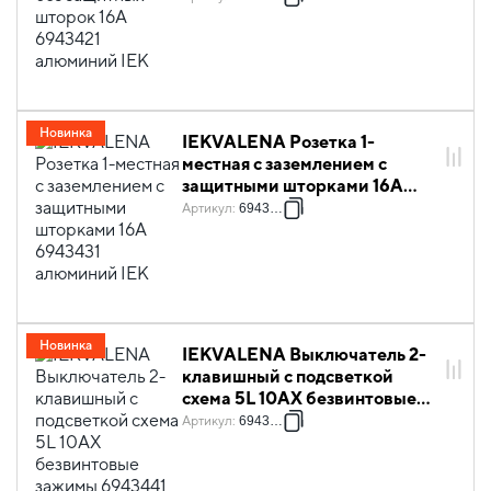
Новинка
IEKVALENA Розетка 1-
местная с заземлением с
защитными шторками 16А
6943431 алюминий IEK
Артикул
:
6943431
Новинка
IEKVALENA Выключатель 2-
клавишный с подсветкой
схема 5L 10АХ безвинтовые
зажимы 6943441 алюминий
Артикул
:
6943441
IEK