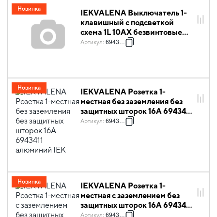
Новинка
IEKVALENA Выключатель 1-
клавишный с подсветкой
схема 1L 10АХ безвинтовые
зажимы 6943401 алюминий
Артикул
:
6943401
IEK
Новинка
IEKVALENA Розетка 1-
местная без заземления без
защитных шторок 16А 6943411
алюминий IEK
Артикул
:
6943411
Новинка
IEKVALENA Розетка 1-
местная с заземлением без
защитных шторок 16А 6943421
алюминий IEK
Артикул
:
6943421