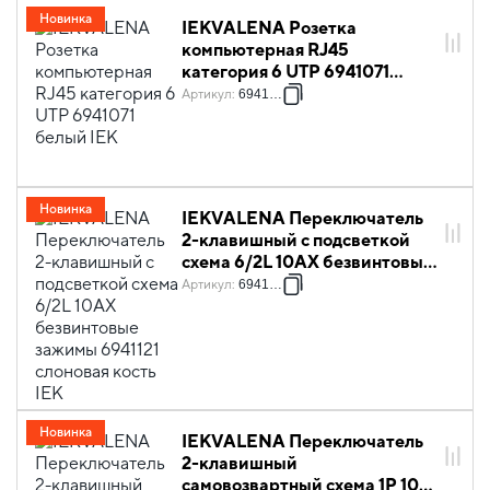
Новинка
IEKVALENA Розетка
компьютерная RJ45
категория 6 UTP 6941071
белый IEK
Артикул
:
6941071
Новинка
IEKVALENA Переключатель
2-клавишный с подсветкой
схема 6/2L 10АХ безвинтовые
зажимы 6941121 слоновая
Артикул
:
6941121
кость IEK
Новинка
IEKVALENA Переключатель
2-клавишный
самовозвартный схема 1P 10А