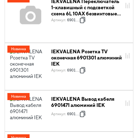
IEKVALENA Переключатель
1-клавишный с подсветкой
схема 6L 10АХ безвинтовые
зажимы 6901261 алюминий
Артикул
:
6901261
IEK
Новинка
IEKVALENA Розетка TV
оконечная 6901301 алюминий
IEK
Артикул
:
6901301
Новинка
IEKVALENA Вывод кабеля
6901471 алюминий IEK
Артикул
:
6901471
Новинка