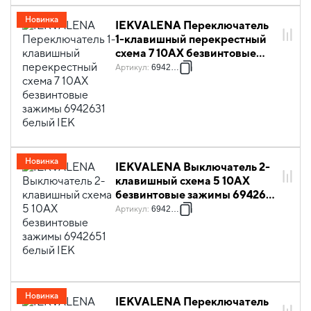
Новинка
IEKVALENA Переключатель
1-клавишный перекрестный
схема 7 10АХ безвинтовые
зажимы 6942631 белый IEK
Артикул
:
6942631
Новинка
IEKVALENA Выключатель 2-
клавишный схема 5 10АХ
безвинтовые зажимы 6942651
белый IEK
Артикул
:
6942651
Новинка
IEKVALENA Переключатель