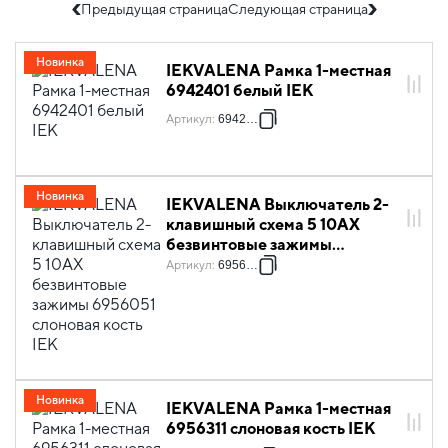
Предыдущая страница
Следующая страница
Новинка
IEKVALENA Рамка 1-местная
6942401 белый IEK
Артикул
:
6942401
Новинка
IEKVALENA Выключатель 2-
клавишный схема 5 10АХ
безвинтовые зажимы
6956051 слоновая кость IEK
Артикул
:
6956051
Новинка
IEKVALENA Рамка 1-местная
6956311 слоновая кость IEK