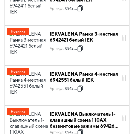
Артикул
:
6942411
Новинка
IEKVALENA Рамка 3-местная
6942421 белый IEK
Артикул
:
6942421
Новинка
IEKVALENA Рамка 4-местная
6942551 белый IEK
Артикул
:
6942551
Новинка
IEKVALENA Выключатель 1-
клавишный схема 1 10АХ
безвинтовые зажимы 6942601
белый IEK
Артикул
:
6942601