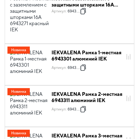
защитными шторками 16А
6943271 красный IEK
Артикул
:
6943271
Новинка
IEKVALENA Рамка 1-местная
6943301 алюминий IEK
Артикул
:
6943301
Новинка
IEKVALENA Рамка 2-местная
6943311 алюминий IEK
Артикул
:
6943311
Новинка
IEKVALENA Рамка 3-местная