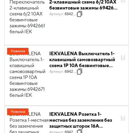
2-клавишный схема 6/2 10АХ
безвинтовые зажимы 6942661
белый IEK
Артикул
:
6942661
Новинка
IEKVALENA Выключатель 1-
клавишный самовозвартный
схема 1P 10А безвинтовые
зажимы 6942671 белый IEK
Артикул
:
6942671
Новинка
IEKVALENA Розетка 1-
местная без заземления без
защитных шторок 16А
6942681 белый IEK
Артикул
:
6942681