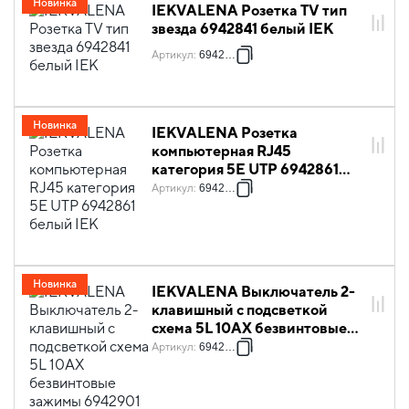
Новинка
IEKVALENA Розетка TV тип
звезда 6942841 белый IEK
Артикул
:
6942841
Новинка
IEKVALENA Розетка
компьютерная RJ45
категория 5Е UTP 6942861
белый IEK
Артикул
:
6942861
Новинка
IEKVALENA Выключатель 2-
клавишный с подсветкой
схема 5L 10АХ безвинтовые
зажимы 6942901 белый IEK
Артикул
:
6942901