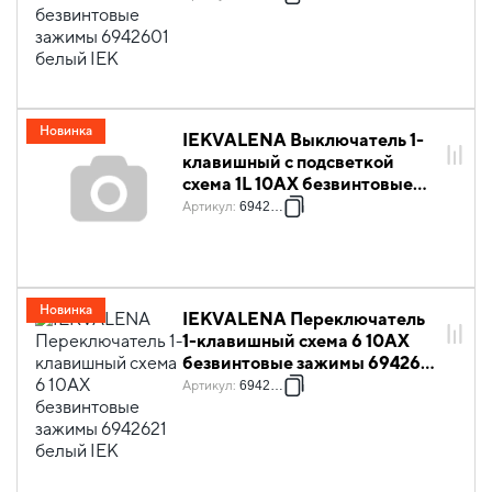
Новинка
IEKVALENA Выключатель 1-
клавишный с подсветкой
схема 1L 10АХ безвинтовые
зажимы 6942611 белый IEK
Артикул
:
6942611
Новинка
IEKVALENA Переключатель
1-клавишный схема 6 10АХ
безвинтовые зажимы 6942621
белый IEK
Артикул
:
6942621