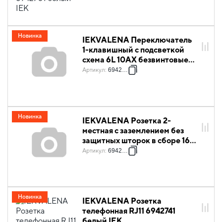
Новинка
IEKVALENA Переключатель
1-клавишный с подсветкой
схема 6L 10АХ безвинтовые
зажимы 6942711 белый IEK
Артикул
:
6942711
Новинка
IEKVALENA Розетка 2-
местная с заземлением без
защитных шторок в сборе 16А
6942721 белый IEK
Артикул
:
6942721
Новинка
IEKVALENA Розетка
телефонная RJ11 6942741
белый IEK