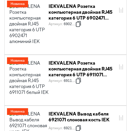
Новинка
IEKVALENA Розетка
компьютерная двойная RJ45
категория 6 UTP 6902471
алюминий IEK
Артикул
:
6902471
Новинка
IEKVALENA Розетка
компьютерная двойная RJ45
категория 6 UTP 6911071
белый IEK
Артикул
:
6911071
Новинка
IEKVALENA Вывод кабеля
6921071 слоновая кость IEK
Артикул
:
6921071