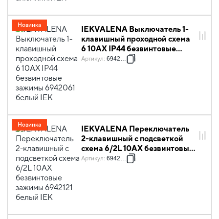
Новинка
IEKVALENA Выключатель 1-
клавишный проходной схема
6 10АХ IP44 безвинтовые
зажимы 6942061 белый IEK
Артикул
:
6942061
Новинка
IEKVALENA Переключатель
2-клавишный с подсветкой
схема 6/2L 10АХ безвинтовые
зажимы 6942121 белый IEK
Артикул
:
6942121