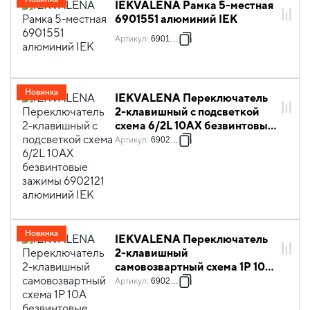
IEKVALENA Рамка 5-местная
6901551 алюминий IEK
Артикул
:
6901551
Новинка
IEKVALENA Переключатель
2-клавишный с подсветкой
схема 6/2L 10АХ безвинтовые
зажимы 6902121 алюминий
Артикул
:
6902121
IEK
Новинка
IEKVALENA Переключатель
2-клавишный
самовозвартный схема 1P 10А
безвинтовые зажимы 6902181
Артикул
:
6902181
алюминий IEK