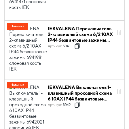
Новинка
IEKVALENA Переключатель
2-клавишный схема 6/2 10АХ
IP44 безвинтовые зажимы
6941981 слоновая кость IEK
Артикул
:
6941981
Новинка
IEKVALENA Выключатель 1-
клавишный проходной схема
6 10АХ IP44 безвинтовые
зажимы 6942021 алюминий
Артикул
:
6942021
IEK