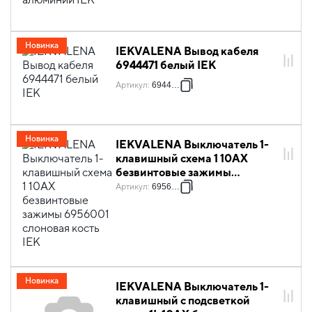
Новинка
IEKVALENA Вывод кабеля
6944471 белый IEK
Артикул
:
6944471
Новинка
IEKVALENA Выключатель 1-
клавишный схема 1 10АХ
безвинтовые зажимы
6956001 слоновая кость IEK
Артикул
:
6956001
Новинка
IEKVALENA Выключатель 1-
клавишный с подсветкой