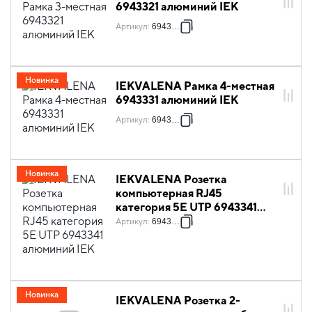
6943321 алюминий IEK
Артикул
:
6943321
Новинка
IEKVALENA Рамка 4-местная
6943331 алюминий IEK
Артикул
:
6943331
Новинка
IEKVALENA Розетка
компьютерная RJ45
категория 5Е UTP 6943341
алюминий IEK
Артикул
:
6943341
Новинка
IEKVALENA Розетка 2-