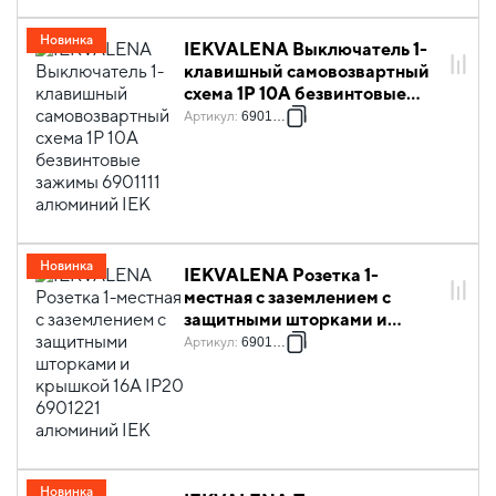
Новинка
IEKVALENA Выключатель 1-
клавишный самовозвартный
схема 1P 10А безвинтовые
зажимы 6901111 алюминий IEK
Артикул
:
6901111
Новинка
IEKVALENA Розетка 1-
местная с заземлением с
защитными шторками и
крышкой 16А IP20 6901221
Артикул
:
6901221
алюминий IEK
Новинка