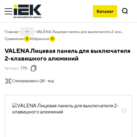
Каталог
Поиск
...
Главная
VALENA Лицевая панель для выключателя 2-клавишного алюминий
Сравнение
0
Избранное
0
Каталог
VALENA Лицевая панель для выключателя
06. Изделия электроустановочные,
2-клавишного алюминий
удлинители и силовые разъемы
Артикул
:
770252
06.01 Электроустановочные изделия
Сгенерировать QR - код
06.01.14 Электроустановочные
изделия скрытого монтажа VALENA
06.01.14.03 ЭУИ VALENA: цвет
алюминий