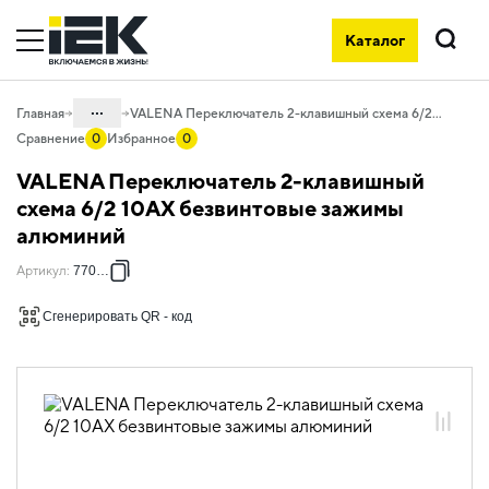
Каталог
Поиск
...
Главная
VALENA Переключатель 2-клавишный схема 6/2 10АХ безвинтовые зажимы алюминий
Сравнение
0
Избранное
0
Каталог
VALENA Переключатель 2-клавишный
06. Изделия электроустановочные,
схема 6/2 10АХ безвинтовые зажимы
удлинители и силовые разъемы
алюминий
06.01 Электроустановочные изделия
Артикул
:
770108
06.01.14 Электроустановочные
изделия скрытого монтажа VALENA
Сгенерировать QR - код
06.01.14.03 ЭУИ VALENA: цвет
алюминий