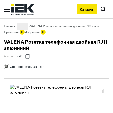
Каталог
Поиск
...
Главная
VALENA Розетка телефонная двойная RJ11 алюминий
Сравнение
0
Избранное
0
Каталог
VALENA Розетка телефонная двойная RJ11
06. Изделия электроустановочные,
алюминий
удлинители и силовые разъемы
Артикул
:
770139
06.01 Электроустановочные изделия
Сгенерировать QR - код
06.01.14 Электроустановочные
изделия скрытого монтажа VALENA
06.01.14.03 ЭУИ VALENA: цвет
алюминий