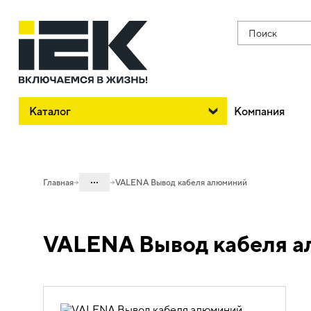
Поиск
Каталог
Компания
...
Главная
VALENA Вывод кабеля алюминий
Каталог
VALENA Вывод кабеля 
06. Изделия электроустановочные,
удлинители и силовые разъемы
06.01 Электроустановочные изделия
06.01.14 Электроустановочные
изделия скрытого монтажа VALENA