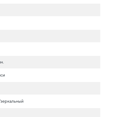
н.
иси
./зеркальный