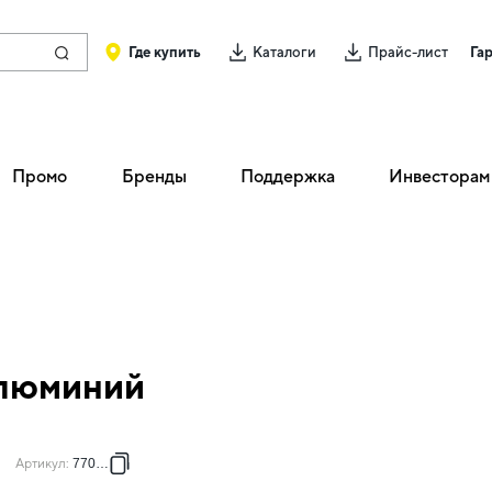
Где купить
Каталоги
Прайс-лист
Га
Промо
Бренды
Поддержка
Инвесторам
алюминий
Артикул
:
770147