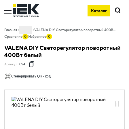
Каталог
Поиск
...
Главная
VALENA DIY Светорегулятор поворотный 400Вт белый
Сравнение
0
Избранное
0
Каталог
VALENA DIY Светорегулятор поворотный
06. Изделия электроустановочные,
400Вт белый
удлинители и силовые разъемы
Артикул
:
694288
06.01 Электроустановочные изделия
Сгенерировать QR - код
06.01.14 Электроустановочные
изделия скрытого монтажа VALENA
06.01.14.01 ЭУИ VALENA: цвет белый