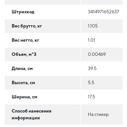
Штрихкод
3414971652637
Вес брутто, кг
1.105
Вес нетто, кг
1.01
Объем, м^3
0.00469
Длина, см
39.5
Высота, см
5.5
Ширина, см
17.5
Способ нанесения
На стикер
информации