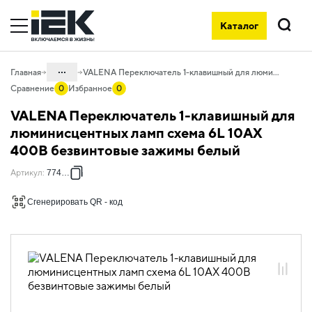
Каталог
Поиск
...
Главная
VALENA Переключатель 1-клавишный для люминисцентных ламп схема 6L 10АХ 400В безвинтовые зажимы белый
Сравнение
0
Избранное
0
Каталог
VALENA Переключатель 1-клавишный для
06. Изделия электроустановочные,
люминисцентных ламп схема 6L 10АХ
удлинители и силовые разъемы
400В безвинтовые зажимы белый
06.01 Электроустановочные изделия
Артикул
:
774403
06.01.14 Электроустановочные
изделия скрытого монтажа VALENA
Сгенерировать QR - код
06.01.14.01 ЭУИ VALENA: цвет белый