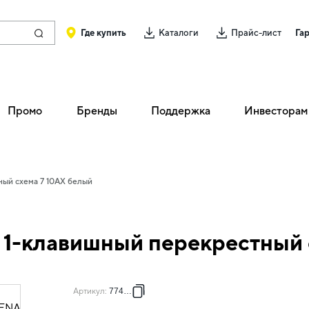
Где купить
Каталоги
Прайс-лист
Га
Промо
Бренды
Поддержка
Инвесторам
ый схема 7 10АХ белый
1-клавишный перекрестный 
Артикул
:
774407