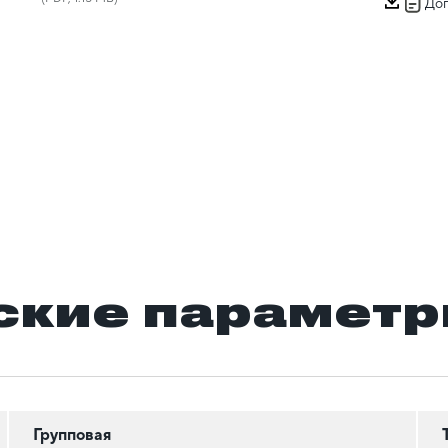
Доп
ские парамет
Групповая