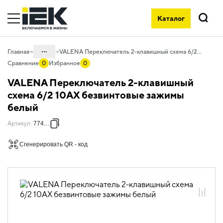
Каталог
Поиск
...
Главная
VALENA Переключатель 2-клавишный схема 6/2 10АХ безвинтовые зажимы белый
Сравнение
0
Избранное
0
Каталог
VALENA Переключатель 2-клавишный
06. Изделия электроустановочные,
схема 6/2 10АХ безвинтовые зажимы
удлинители и силовые разъемы
белый
06.01 Электроустановочные изделия
Артикул
:
774408
06.01.14 Электроустановочные
изделия скрытого монтажа VALENA
Сгенерировать QR - код
06.01.14.01 ЭУИ VALENA: цвет белый