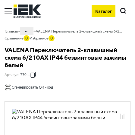
Каталог
Поиск
...
Главная
VALENA Переключатель 2-клавишный схема 6/2 10АХ IP44 безвинтовые зажимы белый
Сравнение
0
Избранное
0
Каталог
VALENA Переключатель 2-клавишный
06. Изделия электроустановочные,
схема 6/2 10АХ IP44 безвинтовые зажимы
удлинители и силовые разъемы
белый
06.01 Электроустановочные изделия
Артикул
:
770098
06.01.14 Электроустановочные
изделия скрытого монтажа VALENA
Сгенерировать QR - код
06.01.14.01 ЭУИ VALENA: цвет белый