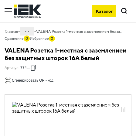
Каталог
Поиск
...
Главная
VALENA Розетка 1-местная с заземлением без защитных шторок 16А белый
Сравнение
0
Избранное
0
Каталог
VALENA Розетка 1-местная с заземлением
06. Изделия электроустановочные,
без защитных шторок 16А белый
удлинители и силовые разъемы
Артикул
:
774420
06.01 Электроустановочные изделия
Сгенерировать QR - код
06.01.14 Электроустановочные
изделия скрытого монтажа VALENA
06.01.14.01 ЭУИ VALENA: цвет белый