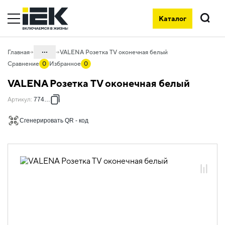
Каталог
Поиск
...
Главная
VALENA Розетка TV оконечная белый
Сравнение
0
Избранное
0
Каталог
VALENA Розетка TV оконечная белый
06. Изделия электроустановочные,
Артикул
:
774430
удлинители и силовые разъемы
06.01 Электроустановочные изделия
Сгенерировать QR - код
06.01.14 Электроустановочные
изделия скрытого монтажа VALENA
06.01.14.01 ЭУИ VALENA: цвет белый